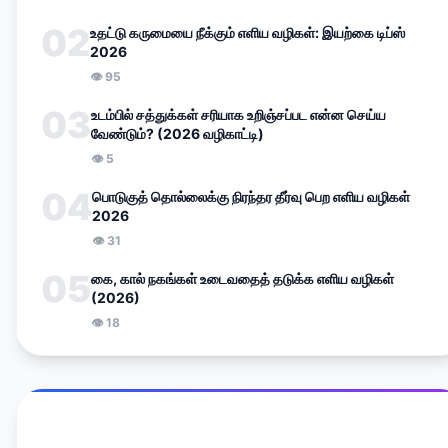
02
உதட்டு கருமையை நீக்கும் எளிய வழிகள்: இயற்கை டிப்ஸ்
2026
👁
95
03
உடம்பில் சத்துக்கள் சரியாக உறிஞ்சப்பட என்ன செய்ய
வேண்டும்? (2026 வழிகாட்டி)
👁
5
04
பொடுகுத் தொல்லைக்கு நிரந்தர தீர்வு பெற எளிய வழிகள்
2026
👁
31
05
கை, கால் நகங்கள் உடைவதைத் தடுக்க எளிய வழிகள்
(2026)
👁
18