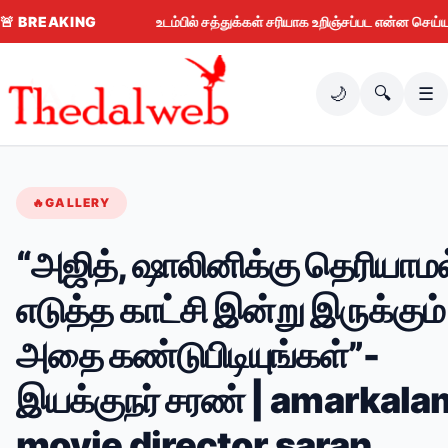
🚨
BREAKING
உடம்பில் சத்துக்கள் சரியாக உறிஞ்சப்பட என்ன செய்ய வேண
🌙
🔍
☰
🔥
GALLERY
“அஜித், ஷாலினிக்கு தெரியாமல
எடுத்த காட்சி இன்று இருக்கும்
அதை கண்டுபிடியுங்கள்”-
இயக்குநர் சரண் | amarkala
movie director saran