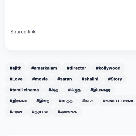
Source link
#ajith
#amarkalam
#director
#kollywood
#Love
#movie
#saran
#shalini
#Story
#tamil cinema
#அத
#அஜத
#இயககநர
#இரககம
#இனற
#எடதத
#கடச
#கணடபடயஙகள
#சரண
#தரயமல
#ஷலனகக