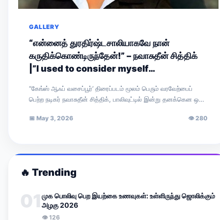
GALLERY
“என்னைத் துரதிர்ஷ்டசாலியாகவே நான்
கருதிக்கொண்டிருந்தேன்!” – நவாசுதீன் சித்திக்
|”I used to consider myself
unfortunate!” — Nawazuddin Siddiqui
“கேங்ஸ் ஆஃப் வசைப்பூர்’ திரைப்படம் மூலம் பெரும் வரவேற்பைப்
பெற்ற நடிகர் நவாசுதீன் சித்திக், பாலிவுட்டில் இன்று தனக்கென ஒரு
முக்கிய இடத்தைப் பிடித்துள்ளார். சமீபத்தில் ‘ரேடியோ…
📅
May 3, 2026
👁
280
🔥
Trending
01
முக பொலிவு பெற இயற்கை உணவுகள்: உள்ளிருந்து ஜொலிக்கும்
அழகு 2026
👁
126