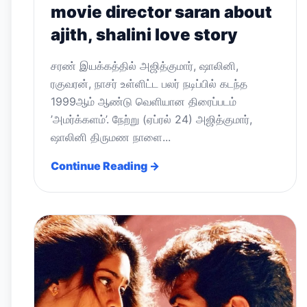
movie director saran about
ajith, shalini love story
சரண் இயக்கத்தில் அஜித்குமார், ஷாலினி,
ரகுவரன், நாசர் உள்ளிட்ட பலர் நடிப்பில் கடந்த
1999ஆம் ஆண்டு வெளியான திரைப்படம்
’அமர்க்களம்’. நேற்று (ஏப்ரல் 24) அஜித்குமார்,
ஷாலினி திருமண நாளை...
Continue Reading →