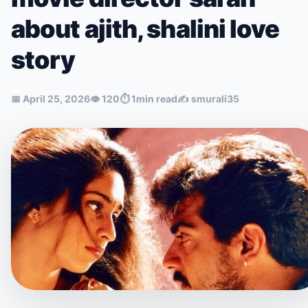
about ajith, shalini love
story
📅
April 25, 2026
👁
120
⏱
1min read
✍️
smurali35