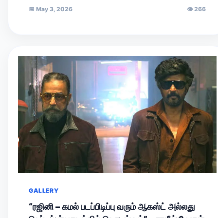
வருகின்றன. கதையை முழுவதுமாக நானும் வாசித்தேன். அதன்
📅
May 3, 2026
👁
266
இரண்டாம்…
GALLERY
“ரஜினி – கமல் படப்பிடிப்பு வரும் ஆகஸ்ட் அல்லது