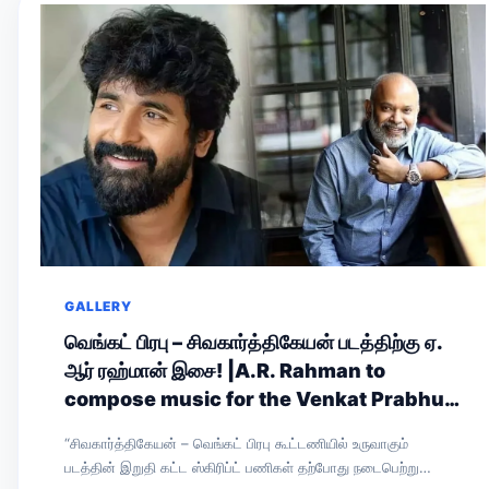
GALLERY
வெங்கட் பிரபு – சிவகார்த்திகேயன் படத்திற்கு ஏ.
ஆர் ரஹ்மான் இசை! |A.R. Rahman to
compose music for the Venkat Prabhu–
Sivakarthikeyan film!
“சிவகார்த்திகேயன் – வெங்கட் பிரபு கூட்டணியில் உருவாகும்
படத்தின் இறுதி கட்ட ஸ்கிரிப்ட் பணிகள் தற்போது நடைபெற்று