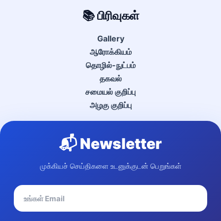
📚 பிரிவுகள்
Gallery
ஆரோக்கியம்
தொழில்-நுட்பம்
தகவல்
சமையல் குறிப்பு
அழகு குறிப்பு
📬 Newsletter
முக்கியச் செய்திகளை உடனுக்குடன் பெறுங்கள்