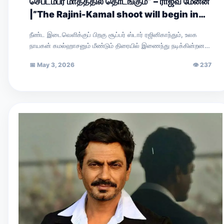
செப்டம்பர் மாதத்தில் தொடங்கும்” – ராஜீவ் மேனன்
|”The Rajini-Kamal shoot will begin in
August or September,” says Rajiv
நீண்ட இடைவெளிக்குப் பிறகு சூப்பர் ஸ்டார் ரஜினிகாந்தும், உலக
Menon.
நாயகன் கமல்ஹாசனும் மீண்டும் திரையில் இணைந்து நடிக்கின்றனர்.
இயக்குநர் நெல்சன் இயக்கவுள்ள இப்படத்தின் அறிவிப்புப் புரோமோ
📅
May 3, 2026
👁
237
சமீபத்தில்…