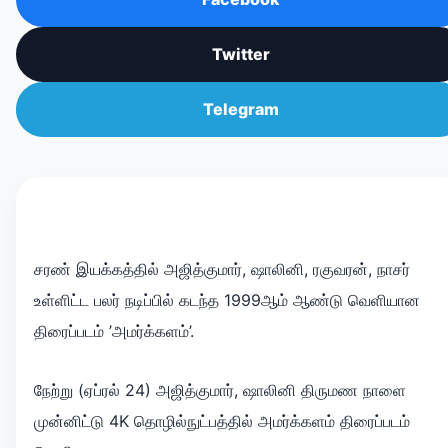
Twitter
Telegram
சரண் இயக்கத்தில் அஜித்குமார், ஷாலினி, ரகுவரன், நாசர்
உள்ளிட்ட பலர் நடிப்பில் கடந்த 1999ஆம் ஆண்டு வெளியான
திரைப்படம் ’அமர்க்களம்’.
நேற்று (ஏப்ரல் 24) அஜித்குமார், ஷாலினி திருமண நாளை
முன்னிட்டு 4K தொழில்நுட்பத்தில் அமர்க்களம் திரைப்படம்