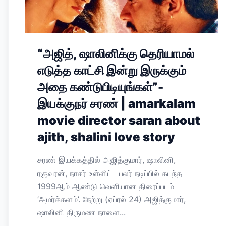
“அஜித், ஷாலினிக்கு தெரியாமல்
எடுத்த காட்சி இன்று இருக்கும்
அதை கண்டுபிடியுங்கள்”-
இயக்குநர் சரண் | amarkalam
movie director saran about
ajith, shalini love story
சரண் இயக்கத்தில் அஜித்குமார், ஷாலினி,
ரகுவரன், நாசர் உள்ளிட்ட பலர் நடிப்பில் கடந்த
1999ஆம் ஆண்டு வெளியான திரைப்படம்
’அமர்க்களம்’. நேற்று (ஏப்ரல் 24) அஜித்குமார்,
ஷாலினி திருமண நாளை...