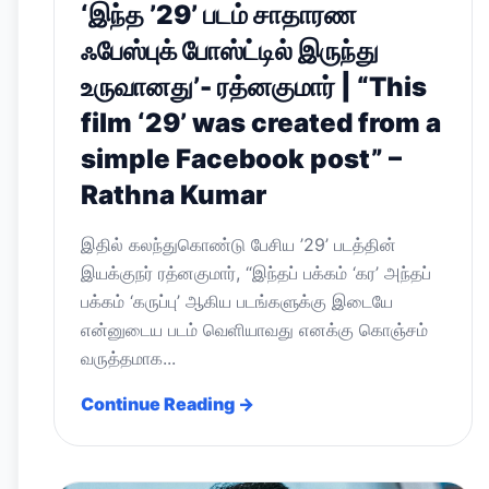
‘இந்த ’29’ படம் சாதாரண
ஃபேஸ்புக் போஸ்ட்டில் இருந்து
உருவானது’- ரத்னகுமார் | “This
film ‘29’ was created from a
simple Facebook post” –
Rathna Kumar
இதில் கலந்துகொண்டு பேசிய ’29’ படத்தின்
இயக்குநர் ரத்னகுமார், “இந்தப் பக்கம் ‘கர’ அந்தப்
பக்கம் ‘கருப்பு’ ஆகிய படங்களுக்கு இடையே
என்னுடைய படம் வெளியாவது எனக்கு கொஞ்சம்
வருத்தமாக...
Continue Reading →