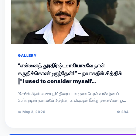
GALLERY
“என்னைத் துரதிர்ஷ்டசாலியாகவே நான்
கருதிக்கொண்டிருந்தேன்!” – நவாசுதீன் சித்திக்
|”I used to consider myself
unfortunate!” — Nawazuddin Siddiqui
“கேங்ஸ் ஆஃப் வசைப்பூர்’ திரைப்படம் மூலம் பெரும் வரவேற்பைப்
பெற்ற நடிகர் நவாசுதீன் சித்திக், பாலிவுட்டில் இன்று தனக்கென ஒரு
முக்கிய இடத்தைப் பிடித்துள்ளார். சமீபத்தில் ‘ரேடியோ…
📅
May 3, 2026
👁
284