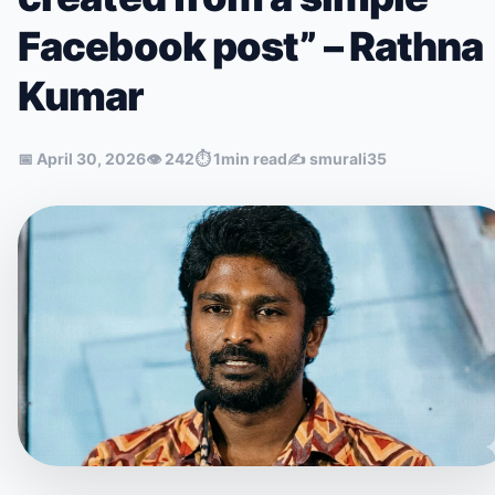
Facebook post” – Rathna
Kumar
📅
April 30, 2026
👁
242
⏱
1min read
✍️
smurali35