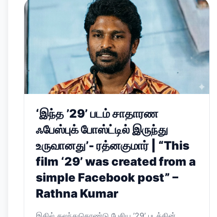
‘இந்த ’29’ படம் சாதாரண
ஃபேஸ்புக் போஸ்ட்டில் இருந்து
உருவானது’- ரத்னகுமார் | “This
film ‘29’ was created from a
simple Facebook post” –
Rathna Kumar
இதில் கலந்துகொண்டு பேசிய ’29’ படத்தின்