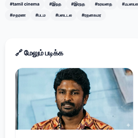
#tamil cinema
#இநத
#இரநத
#உரவனத
#ஃபஸப
#சதரண
#படம
#பஸடடல
#ரதனகமர
🔗
மேலும் படிக்க