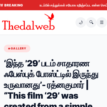
🚨
BREAKING
உடம்பில் சத்துக்கள் சரியாக உறிஞ்சப்பட என்ன செய்ய வேண
🌙
🔍
☰
🔥
GALLERY
‘இந்த ’29’ படம் சாதாரண
ஃபேஸ்புக் போஸ்ட்டில் இருந்து
உருவானது’- ரத்னகுமார் |
“This film ‘29’ was
created from a simple