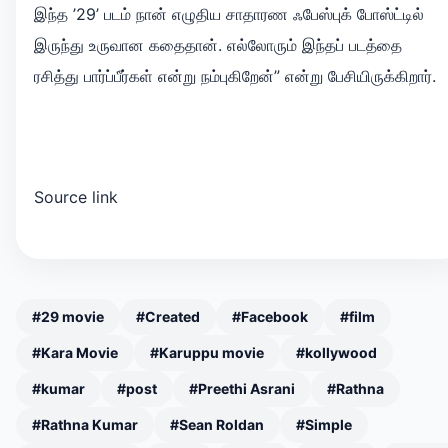
இந்த ’29’ படம் நான் எழுதிய சாதாரண ஃபேஸ்புக் போஸ்ட்டில்
இருந்து உருவான கதைதான். எல்லோரும் இந்தப் படத்தை
ரசித்து பார்ப்பீர்கள் என்று நம்புகிறேன்” என்று பேசியிருக்கிறார்.
Source link
#29 movie
#Created
#Facebook
#film
#Kara Movie
#Karuppu movie
#kollywood
#kumar
#post
#Preethi Asrani
#Rathna
#Rathna Kumar
#Sean Roldan
#Simple