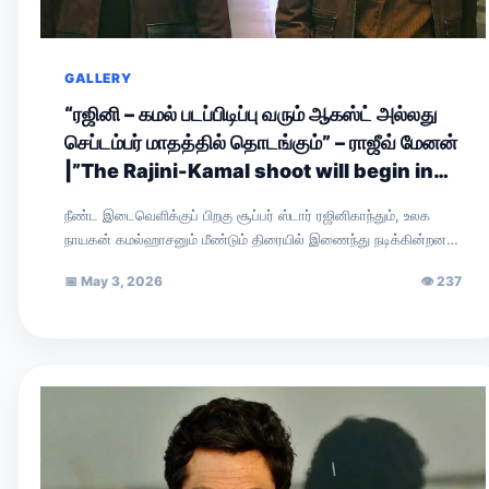
GALLERY
“ரஜினி – கமல் படப்பிடிப்பு வரும் ஆகஸ்ட் அல்லது
செப்டம்பர் மாதத்தில் தொடங்கும்” – ராஜீவ் மேனன்
|”The Rajini-Kamal shoot will begin in
August or September,” says Rajiv
நீண்ட இடைவெளிக்குப் பிறகு சூப்பர் ஸ்டார் ரஜினிகாந்தும், உலக
Menon.
நாயகன் கமல்ஹாசனும் மீண்டும் திரையில் இணைந்து நடிக்கின்றனர்.
இயக்குநர் நெல்சன் இயக்கவுள்ள இப்படத்தின் அறிவிப்புப் புரோமோ
📅
May 3, 2026
👁
237
சமீபத்தில்…