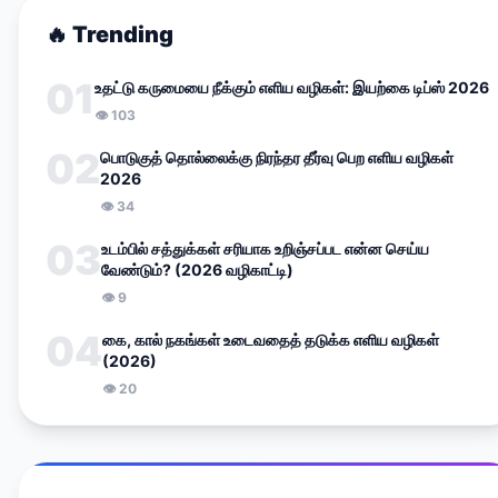
🔥
Trending
01
உதட்டு கருமையை நீக்கும் எளிய வழிகள்: இயற்கை டிப்ஸ் 2026
👁
103
02
பொடுகுத் தொல்லைக்கு நிரந்தர தீர்வு பெற எளிய வழிகள்
2026
👁
34
03
உடம்பில் சத்துக்கள் சரியாக உறிஞ்சப்பட என்ன செய்ய
வேண்டும்? (2026 வழிகாட்டி)
👁
9
04
கை, கால் நகங்கள் உடைவதைத் தடுக்க எளிய வழிகள்
(2026)
👁
20