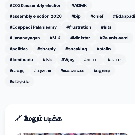
#2026 assembly election
#ADMK
#assembly election 2026
#bjp
#chief
#Edappad
#Edappadi Palanisamy
#frustration
#hits
#Jananayagan
#M.K
#Minister
#Palaniswami
#politics
#sharply
#speaking
#stalin
#tamilnadu
#tvk
#Vijay
#எடபபட
#கடடம
#பசகறர
#பழனசம
#ம.க.ஸடலன
#மதலவர
#வரகதயல
🔗
மேலும் படிக்க