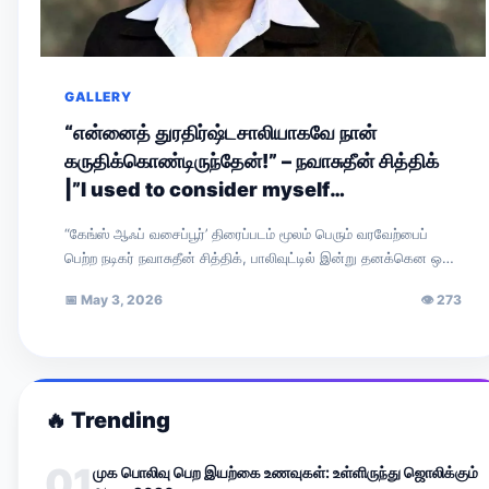
GALLERY
“என்னைத் துரதிர்ஷ்டசாலியாகவே நான்
கருதிக்கொண்டிருந்தேன்!” – நவாசுதீன் சித்திக்
|”I used to consider myself
unfortunate!” — Nawazuddin Siddiqui
“கேங்ஸ் ஆஃப் வசைப்பூர்’ திரைப்படம் மூலம் பெரும் வரவேற்பைப்
பெற்ற நடிகர் நவாசுதீன் சித்திக், பாலிவுட்டில் இன்று தனக்கென ஒரு
முக்கிய இடத்தைப் பிடித்துள்ளார். சமீபத்தில் ‘ரேடியோ…
📅
May 3, 2026
👁
273
🔥
Trending
01
முக பொலிவு பெற இயற்கை உணவுகள்: உள்ளிருந்து ஜொலிக்கும்