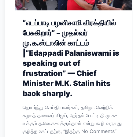
“எடப்பாடி பழனிசாமி விரக்தியில்
பேசுகிறார்” – முதல்வர்
மு.க.ஸ்டாலின் காட்டம்
|”Edappadi Palaniswami is
speaking out of
frustration” — Chief
Minister M.K. Stalin hits
back sharply.
தொடர்ந்து செய்தியாளர்கள், தமிழக வெற்றிக்
கழகத் தலைவர் விஜய், தேர்தல் போட்டி தி.மு.க-
வுக்கும் த.வெ.க-வுக்கும்தான் என்று கூறி வருவது
குறித்த கேட்டதற்கு, “இதற்கு No Comments”