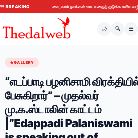
🚨
BREAKING
கை, கால் நகங்கள் உடைவதைத் தடுக்க எளிய வழிகள் 
🌙
🔍
☰
🔥
GALLERY
“எடப்பாடி பழனிசாமி விரக்தியில
பேசுகிறார்” – முதல்வர்
மு.க.ஸ்டாலின் காட்டம்
|”Edappadi Palaniswami
is speaking out of