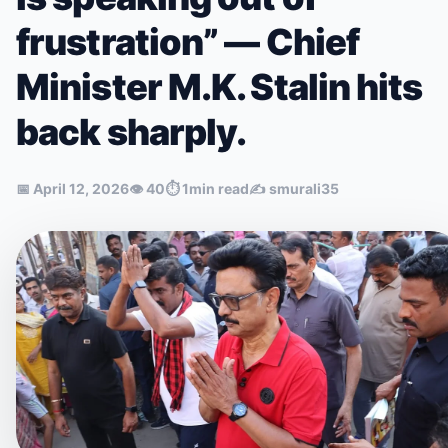
frustration” — Chief
Minister M.K. Stalin hits
back sharply.
📅
April 12, 2026
👁
40
⏱
1min read
✍️
smurali35