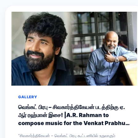
GALLERY
வெங்கட் பிரபு – சிவகார்த்திகேயன் படத்திற்கு ஏ.
ஆர் ரஹ்மான் இசை! |A.R. Rahman to
compose music for the Venkat Prabhu–
Sivakarthikeyan film!
“சிவகார்த்திகேயன் – வெங்கட் பிரபு கூட்டணியில் உருவாகும்