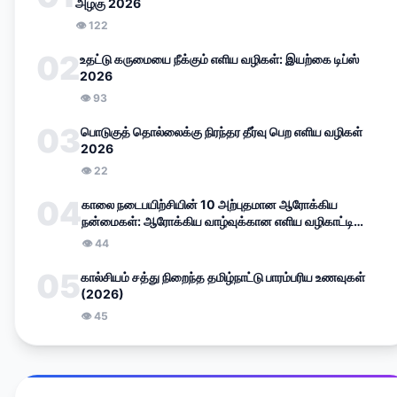
அழகு 2026
👁
122
02
உதட்டு கருமையை நீக்கும் எளிய வழிகள்: இயற்கை டிப்ஸ்
2026
👁
93
03
பொடுகுத் தொல்லைக்கு நிரந்தர தீர்வு பெற எளிய வழிகள்
2026
👁
22
04
காலை நடைபயிற்சியின் 10 அற்புதமான ஆரோக்கிய
நன்மைகள்: ஆரோக்கிய வாழ்வுக்கான எளிய வழிகாட்டி
(2026)
👁
44
05
கால்சியம் சத்து நிறைந்த தமிழ்நாட்டு பாரம்பரிய உணவுகள்
(2026)
👁
45