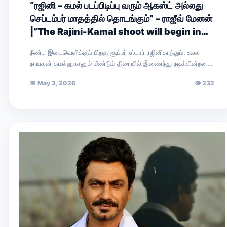
“ரஜினி – கமல் படப்பிடிப்பு வரும் ஆகஸ்ட் அல்லது
செப்டம்பர் மாதத்தில் தொடங்கும்” – ராஜீவ் மேனன்
|”The Rajini-Kamal shoot will begin in
August or September,” says Rajiv
நீண்ட இடைவெளிக்குப் பிறகு சூப்பர் ஸ்டார் ரஜினிகாந்தும், உலக
Menon.
நாயகன் கமல்ஹாசனும் மீண்டும் திரையில் இணைந்து நடிக்கின்றனர்.
இயக்குநர் நெல்சன் இயக்கவுள்ள இப்படத்தின் அறிவிப்புப் புரோமோ
📅
May 3, 2026
👁
232
சமீபத்தில்…