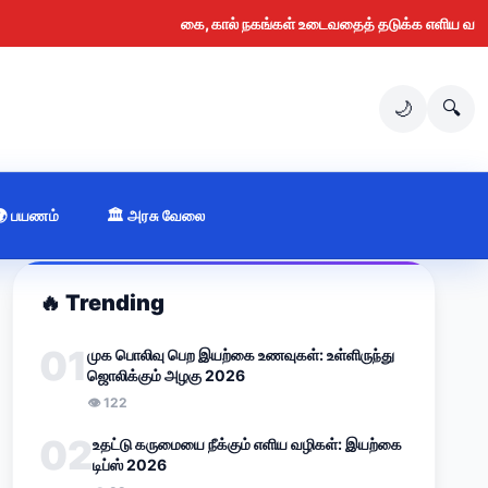
கை, கால் நகங்கள் உடைவதைத் தடுக்க எளிய வழிகள் (202
🌙
🔍
🌍 பயணம்
🏛️ அரசு வேலை
🔥
Trending
01
முக பொலிவு பெற இயற்கை உணவுகள்: உள்ளிருந்து
ஜொலிக்கும் அழகு 2026
👁
122
02
உதட்டு கருமையை நீக்கும் எளிய வழிகள்: இயற்கை
டிப்ஸ் 2026