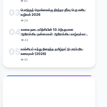
👁
92
03
பொடுகுத் தொல்லைக்கு நிரந்தர தீர்வு பெற எளிய
வழிகள் 2026
👁
20
04
காலை நடைபயிற்சியின் 10 அற்புதமான
ஆரோக்கிய நன்மைகள்: ஆரோக்கிய வாழ்வுக்கான
எளிய வழிகாட்டி (2026)
👁
43
05
கால்சியம் சத்து நிறைந்த தமிழ்நாட்டு பாரம்பரிய
உணவுகள் (2026)
👁
45