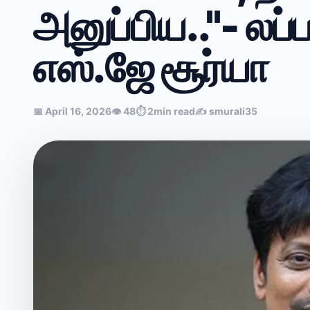
அனுப்பிய.."- லப்பர
எஸ்.ஜே சூர்யா
📅
April 16, 2026
👁
48
⏱
2min read
✍️
smurali35