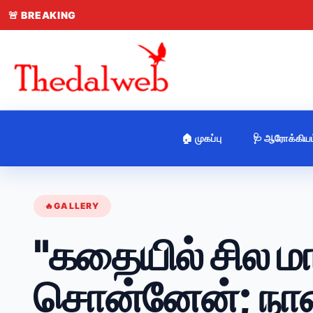
🚨
BREAKING
🏠 முகப்பு
🩺 ஆரோக்கியம
🔥
GALLERY
"கதையில் சில மா
சொன்னேன்; நான