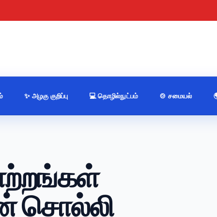
்
✨ அழகு குறிப்பு
💻 தொழில்நுட்பம்
🍲 சமையல்
ற்றங்கள்
் சொல்லி