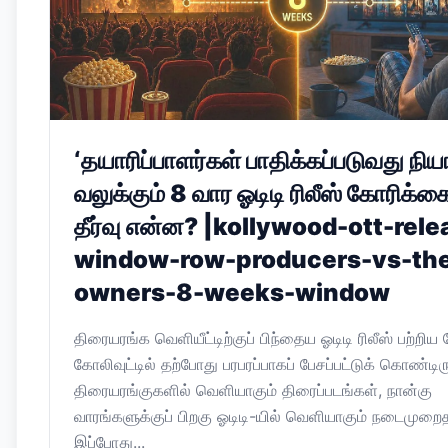
‘தயாரிப்பாளர்கள் பாதிக்கப்படுவது நிய
வலுக்கும் 8 வார ஓடிடி ரிலீஸ் கோரிக்க
தீர்வு என்ன? |kollywood-ott-rele
window-row-producers-vs-the
owners-8-weeks-window
திரையரங்க வெளியீட்டிற்குப் பிந்தைய ஓடிடி ரிலீஸ் பற்றிய 
கோலிவுட்டில் தற்போது பரபரப்பாகப் பேசப்பட்டுக் கொண்டிர
திரையரங்குகளில் வெளியாகும் திரைப்படங்கள், நான்கு
வாரங்களுக்குப் பிறகு ஓடிடி-யில் வெளியாகும் நடைமுறை
இப்போது...