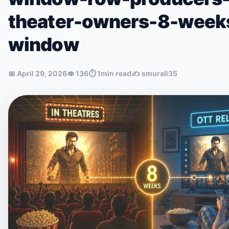
theater-owners-8-week
window
📅
April 29, 2026
👁
136
⏱
1min read
✍️
smurali35