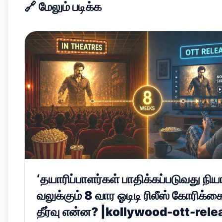
🔗
மேலும் படிக்க
‘தயாரிப்பாளர்கள் பாதிக்கப்படுவது நிய
வலுக்கும் 8 வார ஓடிடி ரிலீஸ் கோரிக்க
தீர்வு என்ன? |kollywood-ott-rele