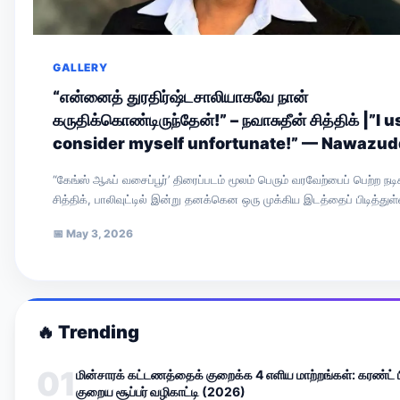
GALLERY
“என்னைத் துரதிர்ஷ்டசாலியாகவே நான்
கருதிக்கொண்டிருந்தேன்!” – நவாசுதீன் சித்திக் |”I 
consider myself unfortunate!” — Nawazud
Siddiqui
“கேங்ஸ் ஆஃப் வசைப்பூர்’ திரைப்படம் மூலம் பெரும் வரவேற்பைப் பெற்ற நடி
சித்திக், பாலிவுட்டில் இன்று தனக்கென ஒரு முக்கிய இடத்தைப் பிடித்துள்ள
‘ரேடியோ…
📅
May 3, 2026
🔥
Trending
01
மின்சாரக் கட்டணத்தைக் குறைக்க 4 எளிய மாற்றங்கள்: கரண்ட் ப
குறைய சூப்பர் வழிகாட்டி (2026)