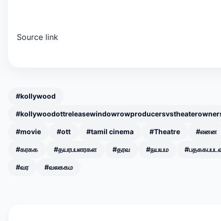
Source link
#kollywood
#kollywoodottreleasewindowrowproducersvstheaterowne
#movie
#ott
#tamil cinema
#Theatre
#எனன
#கரகக
#தயரபபளரகள
#தரவ
#நயயம
#பதககபபட
#வர
#வலககம