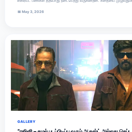
ஸ்கிரிப்ட் பணிகள் தற்போது நடைபெற்று வருகின்றன. கதையை முழுவதும
வாசித்தேன். அதன் இரண்டாம்…
📅
May 3, 2026
GALLERY
“ரஜினி – கமல் படப்பிடிப்பு வரும் ஆகஸ்ட் அல்லது செப்டம