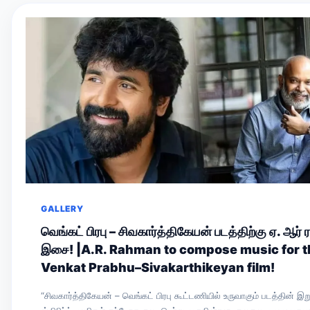
GALLERY
வெங்கட் பிரபு – சிவகார்த்திகேயன் படத்திற்கு ஏ. ஆர்
இசை! |A.R. Rahman to compose music for t
Venkat Prabhu–Sivakarthikeyan film!
“சிவகார்த்திகேயன் – வெங்கட் பிரபு கூட்டணியில் உருவாகும் படத்தின் இற