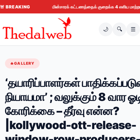
🚨
BREAKING
மின்சாரக் கட்டணத்தைக் குறைக்க 4 எளிய மாற்றங்கள்: கரண்
🌙
🔍
☰
🔥
GALLERY
‘தயாரிப்பாளர்கள் பாதிக்கப்பட
நியாயமா’ ; வலுக்கும் 8 வார ஓடிட
கோரிக்கை – தீர்வு என்ன?
|kollywood-ott-release-
window-row-producers-