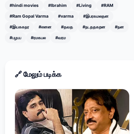
#hindi movies
#Ibrahim
#Living
#RAM
#Ram Gopal Varma
#varma
#இபரகமலதன
#இயககநர
#எனன
#தவத
#நடததகறன
#நன
#பழபப
#ரமகபல
#வரம
🔗
மேலும் படிக்க