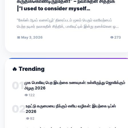
கருதிக்கொண்டிருந்தேன்!” – நவாசுதீன் சித்திக்
|”I used to consider myself
unfortunate!” — Nawazuddin Siddiqui
“கேங்ஸ் ஆஃப் வசைப்பூர்’ திரைப்படம் மூலம் பெரும் வரவேற்பைப்
பெற்ற நடிகர் நவாசுதீன் சித்திக், பாலிவுட்டில் இன்று தனக்கென ஒரு
முக்கிய இடத்தைப் பிடித்துள்ளார். சமீபத்தில் ‘ரேடியோ…
📅
May 3, 2026
👁
273
🔥
Trending
01
முக பொலிவு பெற இயற்கை உணவுகள்: உள்ளிருந்து ஜொலிக்கும்
அழகு 2026
👁
122
02
உதட்டு கருமையை நீக்கும் எளிய வழிகள்: இயற்கை டிப்ஸ்
2026
👁
92