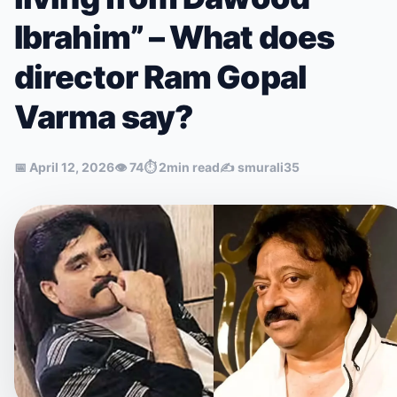
Ibrahim” – What does
director Ram Gopal
Varma say?
📅
April 12, 2026
👁
74
⏱
2min read
✍️
smurali35