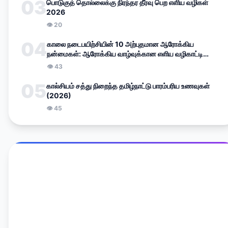
03
பொடுகுத் தொல்லைக்கு நிரந்தர தீர்வு பெற எளிய வழிகள்
2026
👁
20
04
காலை நடைபயிற்சியின் 10 அற்புதமான ஆரோக்கிய
நன்மைகள்: ஆரோக்கிய வாழ்வுக்கான எளிய வழிகாட்டி
(2026)
👁
43
05
கால்சியம் சத்து நிறைந்த தமிழ்நாட்டு பாரம்பரிய உணவுகள்
(2026)
👁
45