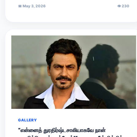
இயக்குநர் நெல்சன் இயக்கவுள்ள இப்படத்தின் அறிவிப்புப் புரோமோ
📅
May 3, 2026
👁
230
சமீபத்தில்…
GALLERY
“என்னைத் துரதிர்ஷ்டசாலியாகவே நான்