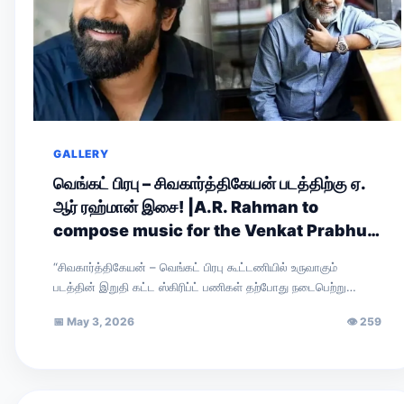
GALLERY
வெங்கட் பிரபு – சிவகார்த்திகேயன் படத்திற்கு ஏ.
ஆர் ரஹ்மான் இசை! |A.R. Rahman to
compose music for the Venkat Prabhu–
Sivakarthikeyan film!
“சிவகார்த்திகேயன் – வெங்கட் பிரபு கூட்டணியில் உருவாகும்
படத்தின் இறுதி கட்ட ஸ்கிரிப்ட் பணிகள் தற்போது நடைபெற்று
வருகின்றன. கதையை முழுவதுமாக நானும் வாசித்தேன். அதன்
📅
May 3, 2026
👁
259
இரண்டாம்…