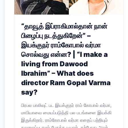
“தாவூத் இப்ராகிமால்தான் நான்
பிழைப்பு நடத்துகிறேன்” –
இயக்குநர் ராம்கோபால் வர்மா
சொல்வது என்ன? | “I make a
living from Dawood
Ibrahim” – What does
director Ram Gopal Varma
say?
பிரபல பாலிவுட் பட இயக்குநர் ராம் கோபால் வர்மா,
மாபியாவை மையப்படுத்தி பல படங்களை இயக்கி
இருக்கிறார். ராம்கோபால் வர்மா எதைப் பற்றியும்
கவலைப்படாமல் பேசக்கூடியவர். தற்போது அவர்