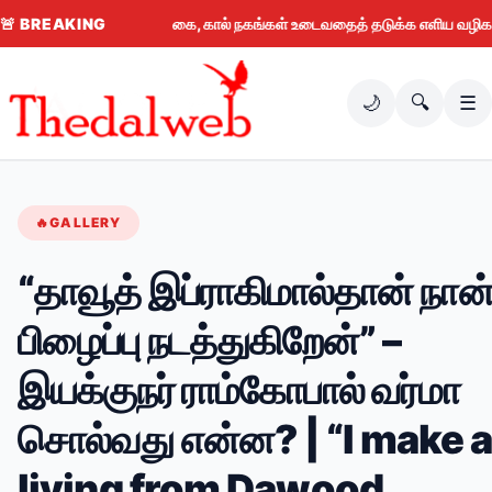
🚨
BREAKING
கை, கால் நகங்கள் உடைவதைத் தடுக்க எளிய வழிகள் (20
🌙
🔍
☰
🔥
GALLERY
“தாவூத் இப்ராகிமால்தான் நான
பிழைப்பு நடத்துகிறேன்” –
இயக்குநர் ராம்கோபால் வர்மா
சொல்வது என்ன? | “I make 
living from Dawood