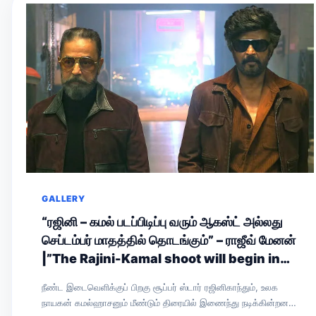
GALLERY
“ரஜினி – கமல் படப்பிடிப்பு வரும் ஆகஸ்ட் அல்லது
செப்டம்பர் மாதத்தில் தொடங்கும்” – ராஜீவ் மேனன்
|”The Rajini-Kamal shoot will begin in
August or September,” says Rajiv
நீண்ட இடைவெளிக்குப் பிறகு சூப்பர் ஸ்டார் ரஜினிகாந்தும், உலக
Menon.
நாயகன் கமல்ஹாசனும் மீண்டும் திரையில் இணைந்து நடிக்கின்றனர்.