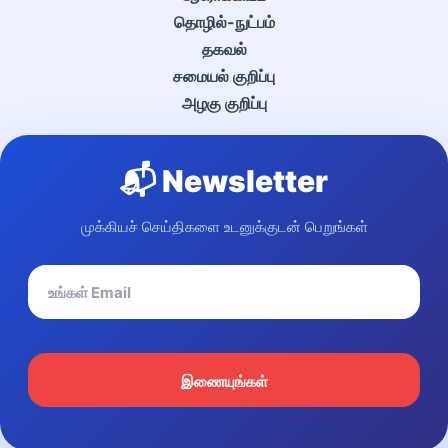
தொழில்-நுட்பம்
தகவல்
சமையல் குறிப்பு
அழகு குறிப்பு
📬 Newsletter
முக்கியச் செய்திகளை உடனுக்குடன் பெறுங்கள்
இணையுங்கள்