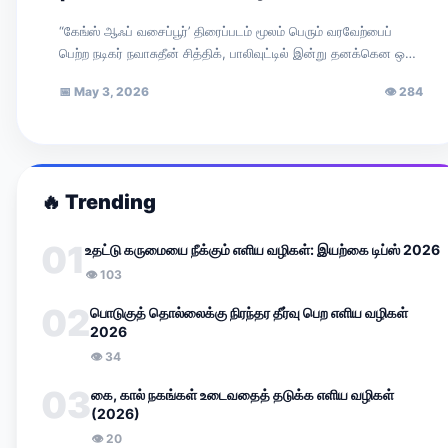
unfortunate!” — Nawazuddin Siddiqui
“கேங்ஸ் ஆஃப் வசைப்பூர்’ திரைப்படம் மூலம் பெரும் வரவேற்பைப்
பெற்ற நடிகர் நவாசுதீன் சித்திக், பாலிவுட்டில் இன்று தனக்கென ஒரு
முக்கிய இடத்தைப் பிடித்துள்ளார். சமீபத்தில் ‘ரேடியோ…
📅
May 3, 2026
👁
284
🔥
Trending
01
உதட்டு கருமையை நீக்கும் எளிய வழிகள்: இயற்கை டிப்ஸ் 2026
👁
103
02
பொடுகுத் தொல்லைக்கு நிரந்தர தீர்வு பெற எளிய வழிகள்
2026
👁
34
03
கை, கால் நகங்கள் உடைவதைத் தடுக்க எளிய வழிகள்
(2026)
👁
20