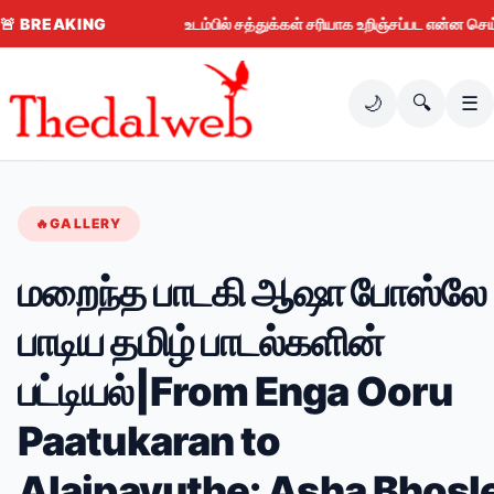
🚨
BREAKING
உடம்பில் சத்துக்கள் சரியாக உறிஞ்சப்பட என்ன செய்ய வ
🌙
🔍
☰
🔥
GALLERY
மறைந்த பாடகி ஆஷா போஸ்லே
பாடிய தமிழ் பாடல்களின்
பட்டியல்|From Enga Ooru
Paatukaran to
Alaipayuthe: Asha Bhosl