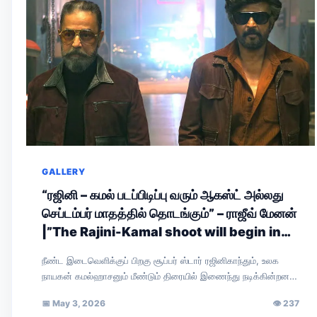
GALLERY
“ரஜினி – கமல் படப்பிடிப்பு வரும் ஆகஸ்ட் அல்லது
செப்டம்பர் மாதத்தில் தொடங்கும்” – ராஜீவ் மேனன்
|”The Rajini-Kamal shoot will begin in
August or September,” says Rajiv
நீண்ட இடைவெளிக்குப் பிறகு சூப்பர் ஸ்டார் ரஜினிகாந்தும், உலக
Menon.
நாயகன் கமல்ஹாசனும் மீண்டும் திரையில் இணைந்து நடிக்கின்றனர்.
இயக்குநர் நெல்சன் இயக்கவுள்ள இப்படத்தின் அறிவிப்புப் புரோமோ
📅
May 3, 2026
👁
237
சமீபத்தில்…