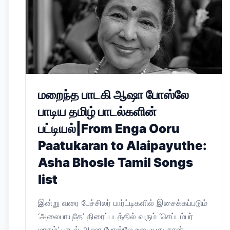
மறைந்த பாடகி ஆஷா போஸ்லே
பாடிய தமிழ் பாடல்களின்
பட்டியல்|From Enga Ooru
Paatukaran to Alaipayuthe:
Asha Bhosle Tamil Songs
list
இன்று வரை பேச்சிலர் பார்ட்டிகளில் இசைக்கப்படும்
‘அலைபாயுதே’ திரைப்படத்தில் வரும் ‘செப்டம்பர்
மாதம்‘ பாடல் ஆஷா போஸ்லே உடையது தான்.