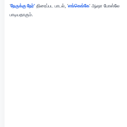
‘
நேருக்கு நேர்’
திரைப்பட பாடல், ‘
எங்கெங்கே
‘ ஆஷா போஸ்லே
பாடியதாகும்.