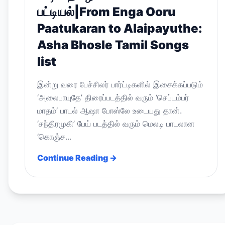
பட்டியல்|From Enga Ooru
Paatukaran to Alaipayuthe:
Asha Bhosle Tamil Songs
list
இன்று வரை பேச்சிலர் பார்ட்டிகளில் இசைக்கப்படும்
‘அலைபாயுதே’ திரைப்படத்தில் வரும் ‘செப்டம்பர்
மாதம்‘ பாடல் ஆஷா போஸ்லே உடையது தான்.
‘சந்திரமுகி’ பேய் படத்தில் வரும் மெலடி பாடலான
‘கொஞ்ச...
Continue Reading →