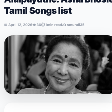
Tamil Songs list
📅
April 12, 2026
👁
36
⏱
1min read
✍️
smurali35