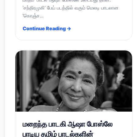
‘சந்திரமுகி’ பேய் படத்தில் வரும் மெலடி பாடலான
‘கொஞ்ச...
Continue Reading →
மறைந்த பாடகி ஆஷா போஸ்லே
பாடிய தமிழ் பாடல்களின்