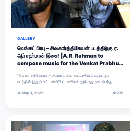
GALLERY
வெங்கட் பிரபு – சிவகார்த்திகேயன் படத்திற்கு ஏ.
ஆர் ரஹ்மான் இசை! |A.R. Rahman to
compose music for the Venkat Prabhu–
Sivakarthikeyan film!
“சிவகார்த்திகேயன் – வெங்கட் பிரபு கூட்டணியில் உருவாகும்
படத்தின் இறுதி கட்ட ஸ்கிரிப்ட் பணிகள் தற்போது நடைபெற்று
வருகின்றன. கதையை முழுவதுமாக நானும் வாசித்தேன். அதன்
📅
May 3, 2026
👁
270
இரண்டாம்…