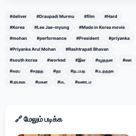
#deliver
#Draupadi Murmu
#film
#Hard
#Korea
#Lee Jae-myung
#Made in Korea movie
#mohan
#performance
#President
#priyanka
#Priyanka Arul Mohan
#Rashtrapati Bhavan
#south korea
#worked
#இன
#உழததன
#என
#கரய
#சறநத
#தர
#நடபபத
#படததறக
#பரயஙக
#மகன
#மட
#வணடம
🔗
மேலும் படிக்க