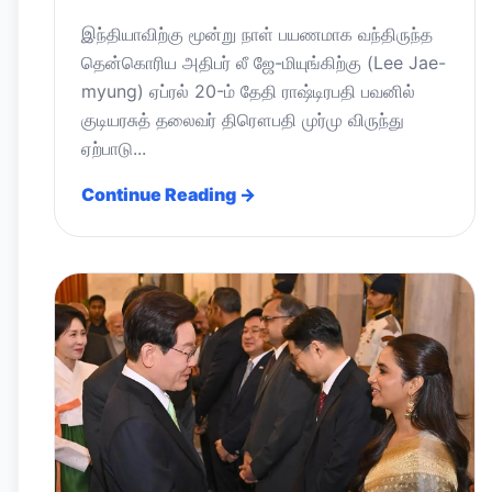
இந்தியாவிற்கு மூன்று நாள் பயணமாக வந்திருந்த
தென்கொரிய அதிபர் லீ ஜே-மியுங்கிற்கு (Lee Jae-
myung) ஏப்ரல் 20-ம் தேதி ராஷ்டிரபதி பவனில்
குடியரசுத் தலைவர் திரௌபதி முர்மு விருந்து
ஏற்பாடு...
Continue Reading →