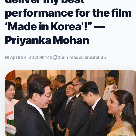
performance for the film
‘Made in Korea’!” —
Priyanka Mohan
📅
April 24, 2026
👁
142
⏱
2min read
✍️
smurali35