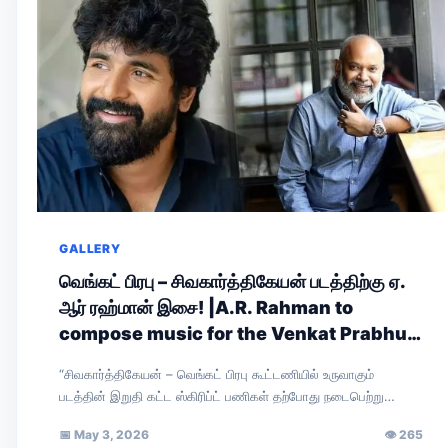
GALLERY
வெங்கட் பிரபு – சிவகார்த்திகேயன் படத்திற்கு ஏ.
ஆர் ரஹ்மான் இசை! |A.R. Rahman to
compose music for the Venkat Prabhu–
Sivakarthikeyan film!
“சிவகார்த்திகேயன் – வெங்கட் பிரபு கூட்டணியில் உருவாகும்
படத்தின் இறுதி கட்ட ஸ்கிரிப்ட் பணிகள் தற்போது நடைபெற்று
வருகின்றன. கதையை முழுவதுமாக நானும் வாசித்தேன். அதன்
📅
May 3, 2026
👁
265
இரண்டாம்…