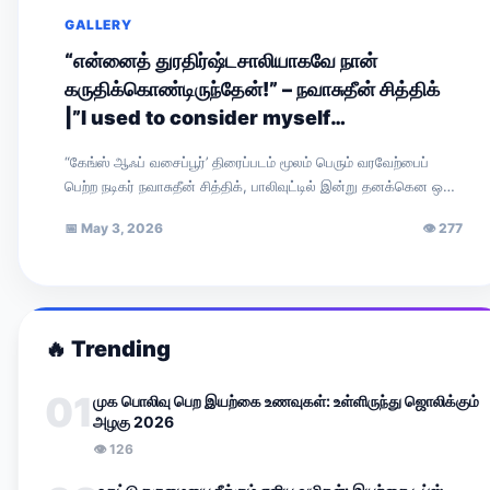
GALLERY
“என்னைத் துரதிர்ஷ்டசாலியாகவே நான்
கருதிக்கொண்டிருந்தேன்!” – நவாசுதீன் சித்திக்
|”I used to consider myself
unfortunate!” — Nawazuddin Siddiqui
“கேங்ஸ் ஆஃப் வசைப்பூர்’ திரைப்படம் மூலம் பெரும் வரவேற்பைப்
பெற்ற நடிகர் நவாசுதீன் சித்திக், பாலிவுட்டில் இன்று தனக்கென ஒரு
முக்கிய இடத்தைப் பிடித்துள்ளார். சமீபத்தில் ‘ரேடியோ…
📅
May 3, 2026
👁
277
🔥
Trending
01
முக பொலிவு பெற இயற்கை உணவுகள்: உள்ளிருந்து ஜொலிக்கும்
அழகு 2026
👁
126