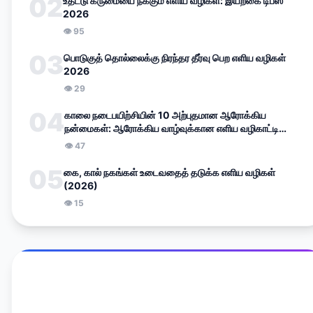
02
உதட்டு கருமையை நீக்கும் எளிய வழிகள்: இயற்கை டிப்ஸ்
2026
👁
95
03
பொடுகுத் தொல்லைக்கு நிரந்தர தீர்வு பெற எளிய வழிகள்
2026
👁
29
04
காலை நடைபயிற்சியின் 10 அற்புதமான ஆரோக்கிய
நன்மைகள்: ஆரோக்கிய வாழ்வுக்கான எளிய வழிகாட்டி
(2026)
👁
47
05
கை, கால் நகங்கள் உடைவதைத் தடுக்க எளிய வழிகள்
(2026)
👁
15