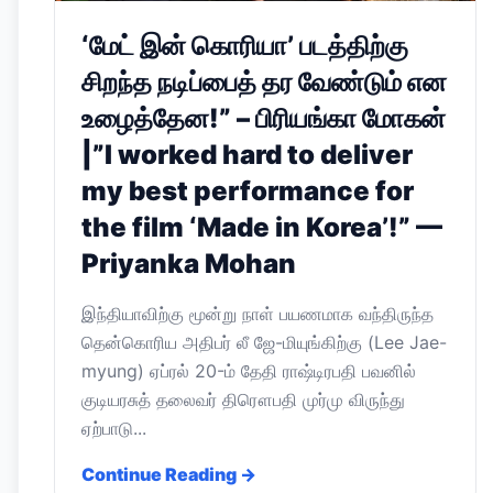
‘மேட் இன் கொரியா’ படத்திற்கு
சிறந்த நடிப்பைத் தர வேண்டும் என
உழைத்தேன!” – பிரியங்கா மோகன்
|”I worked hard to deliver
my best performance for
the film ‘Made in Korea’!” —
Priyanka Mohan
இந்தியாவிற்கு மூன்று நாள் பயணமாக வந்திருந்த
தென்கொரிய அதிபர் லீ ஜே-மியுங்கிற்கு (Lee Jae-
myung) ஏப்ரல் 20-ம் தேதி ராஷ்டிரபதி பவனில்
குடியரசுத் தலைவர் திரௌபதி முர்மு விருந்து
ஏற்பாடு...
Continue Reading →