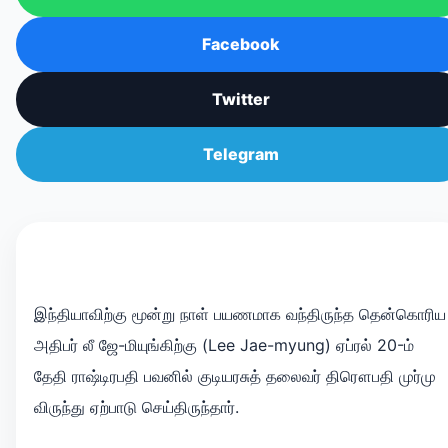
Facebook
Twitter
Telegram
இந்தியாவிற்கு மூன்று நாள் பயணமாக வந்திருந்த தென்கொரிய
அதிபர் லீ ஜே-மியுங்கிற்கு (Lee Jae-myung) ஏப்ரல் 20-ம்
தேதி ராஷ்டிரபதி பவனில் குடியரசுத் தலைவர் திரௌபதி முர்மு
விருந்து ஏற்பாடு செய்திருந்தார்.