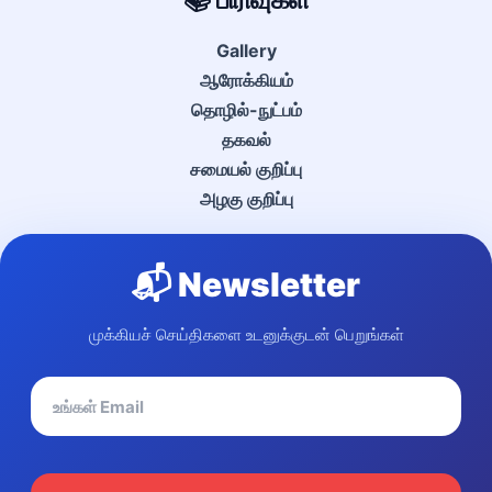
Gallery
ஆரோக்கியம்
தொழில்-நுட்பம்
தகவல்
சமையல் குறிப்பு
அழகு குறிப்பு
📬 Newsletter
முக்கியச் செய்திகளை உடனுக்குடன் பெறுங்கள்