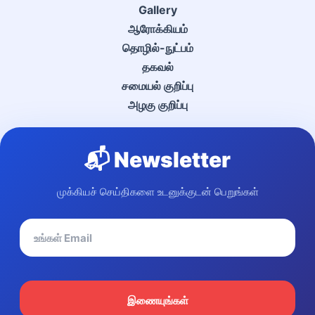
Gallery
ஆரோக்கியம்
தொழில்-நுட்பம்
தகவல்
சமையல் குறிப்பு
அழகு குறிப்பு
📬 Newsletter
முக்கியச் செய்திகளை உடனுக்குடன் பெறுங்கள்
இணையுங்கள்