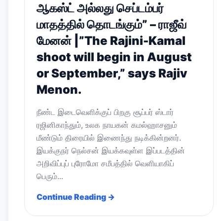
ஆகஸ்ட் அல்லது செப்டம்பர்
மாதத்தில் தொடங்கும்” – ராஜீவ்
மேனன் |”The Rajini-Kamal
shoot will begin in August
or September,” says Rajiv
Menon.
நீண்ட இடைவெளிக்குப் பிறகு சூப்பர் ஸ்டார்
ரஜினிகாந்தும், உலக நாயகன் கமல்ஹாசனும்
மீண்டும் திரையில் இணைந்து நடிக்கின்றனர்.
இயக்குநர் நெல்சன் இயக்கவுள்ள இப்படத்தின்
அறிவிப்புப் புரோமோ சமீபத்தில் வெளியாகிப்
பெரும்...
Continue Reading →