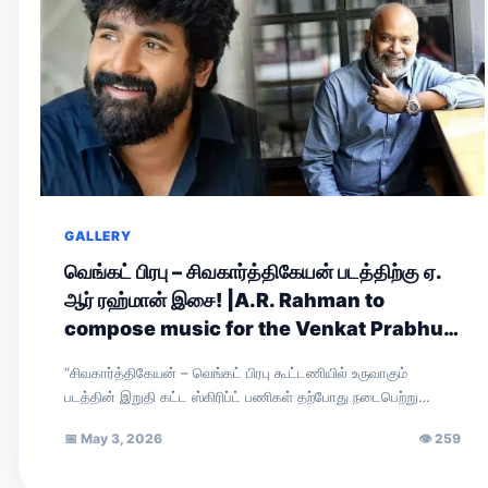
GALLERY
வெங்கட் பிரபு – சிவகார்த்திகேயன் படத்திற்கு ஏ.
ஆர் ரஹ்மான் இசை! |A.R. Rahman to
compose music for the Venkat Prabhu–
Sivakarthikeyan film!
“சிவகார்த்திகேயன் – வெங்கட் பிரபு கூட்டணியில் உருவாகும்
படத்தின் இறுதி கட்ட ஸ்கிரிப்ட் பணிகள் தற்போது நடைபெற்று
வருகின்றன. கதையை முழுவதுமாக நானும் வாசித்தேன். அதன்
📅
May 3, 2026
👁
259
இரண்டாம்…