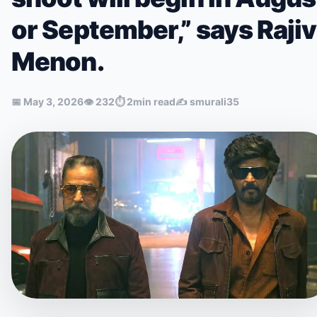
or September,” says Rajiv
Menon.
📅
May 3, 2026
👁
232
⏱
2min read
✍️
smurali35