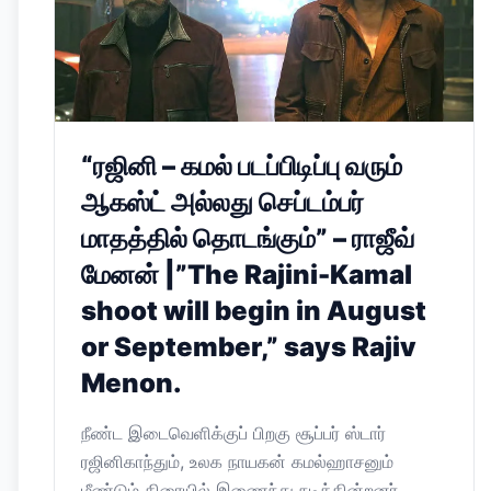
“ரஜினி – கமல் படப்பிடிப்பு வரும்
ஆகஸ்ட் அல்லது செப்டம்பர்
மாதத்தில் தொடங்கும்” – ராஜீவ்
மேனன் |”The Rajini-Kamal
shoot will begin in August
or September,” says Rajiv
Menon.
நீண்ட இடைவெளிக்குப் பிறகு சூப்பர் ஸ்டார்
ரஜினிகாந்தும், உலக நாயகன் கமல்ஹாசனும்
மீண்டும் திரையில் இணைந்து நடிக்கின்றனர்.