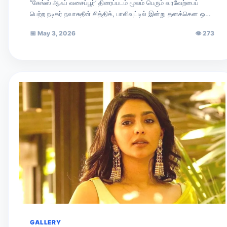
“கேங்ஸ் ஆஃப் வசைப்பூர்’ திரைப்படம் மூலம் பெரும் வரவேற்பைப்
பெற்ற நடிகர் நவாசுதீன் சித்திக், பாலிவுட்டில் இன்று தனக்கென ஒரு
முக்கிய இடத்தைப் பிடித்துள்ளார். சமீபத்தில் ‘ரேடியோ…
📅
May 3, 2026
👁
273
GALLERY