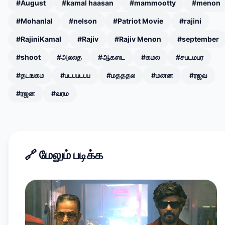
#August
#kamal haasan
#mammootty
#menon
#Mohanlal
#nelson
#Patriot Movie
#rajini
#RajiniKamal
#Rajiv
#Rajiv Menon
#september
#shoot
#அலலத
#ஆகஸட
#கமல
#சபடமபர
#தடஙகம
#படபபடபப
#மதததல
#மனன
#ரஜவ
#ரஜன
#வரம
🔗
மேலும் படிக்க