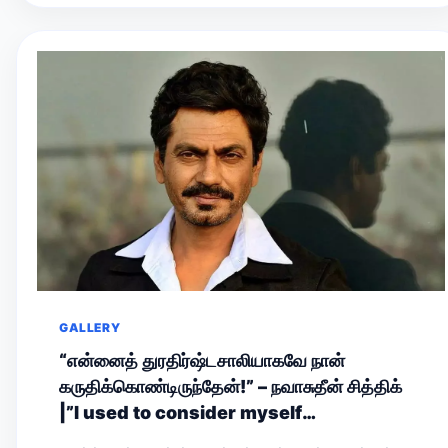
GALLERY
“என்னைத் துரதிர்ஷ்டசாலியாகவே நான்
கருதிக்கொண்டிருந்தேன்!” – நவாசுதீன் சித்திக்
|”I used to consider myself
unfortunate!” — Nawazuddin Siddiqui