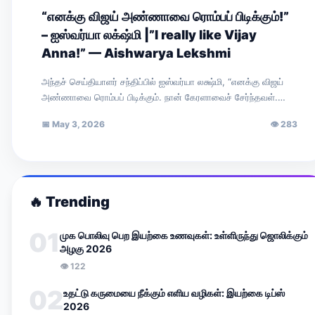
“எனக்கு விஜய் அண்ணாவை ரொம்பப் பிடிக்கும்!”
– ஐஸ்வர்யா லக்‌ஷ்மி |”I really like Vijay
Anna!” — Aishwarya Lekshmi
அந்தச் செய்தியாளர் சந்திப்பில் ஐஸ்வர்யா லக்ஷ்மி, “எனக்கு விஜய்
அண்ணாவை ரொம்பப் பிடிக்கும். நான் கேரளாவைச் சேர்ந்தவள்.
எனக்கு இங்கு ஓட்டு கிடையாது. அதுதான் கொஞ்சம் வருத்தமாக…
📅
May 3, 2026
👁
283
🔥
Trending
01
முக பொலிவு பெற இயற்கை உணவுகள்: உள்ளிருந்து ஜொலிக்கும்
அழகு 2026
👁
122
02
உதட்டு கருமையை நீக்கும் எளிய வழிகள்: இயற்கை டிப்ஸ்
2026