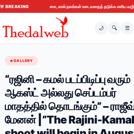
🚨
BREAKING
கை, கால் நகங்கள் உடைவதைத் தடுக்க எளிய வழிகள் (
🌙
🔍
☰
🔥
GALLERY
“ரஜினி – கமல் படப்பிடிப்பு வரும்
ஆகஸ்ட் அல்லது செப்டம்பர்
மாதத்தில் தொடங்கும்” – ராஜீவ
மேனன் |”The Rajini-Kama
shoot will begin in Augus