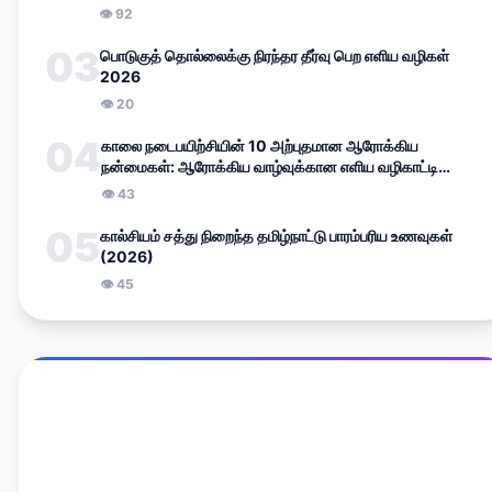
👁
92
03
பொடுகுத் தொல்லைக்கு நிரந்தர தீர்வு பெற எளிய வழிகள்
2026
👁
20
04
காலை நடைபயிற்சியின் 10 அற்புதமான ஆரோக்கிய
நன்மைகள்: ஆரோக்கிய வாழ்வுக்கான எளிய வழிகாட்டி
(2026)
👁
43
05
கால்சியம் சத்து நிறைந்த தமிழ்நாட்டு பாரம்பரிய உணவுகள்
(2026)
👁
45