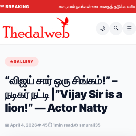
🚨
BREAKING
கை, கால் நகங்கள் உடைவதைத் தடுக்க எளிய வழிக
🌙
🔍
☰
🔥
GALLERY
“விஜய் சார் ஒரு சிங்கம்!” –
நடிகர் நட்டி |”Vijay Sir is a
lion!” — Actor Natty
📅
April 4, 2026
👁
45
⏱
1min read
✍️
smurali35