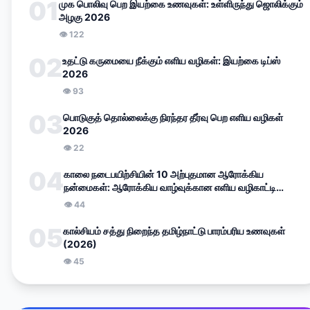
01
முக பொலிவு பெற இயற்கை உணவுகள்: உள்ளிருந்து ஜொலிக்கும்
அழகு 2026
👁
122
02
உதட்டு கருமையை நீக்கும் எளிய வழிகள்: இயற்கை டிப்ஸ்
2026
👁
93
03
பொடுகுத் தொல்லைக்கு நிரந்தர தீர்வு பெற எளிய வழிகள்
2026
👁
22
04
காலை நடைபயிற்சியின் 10 அற்புதமான ஆரோக்கிய
நன்மைகள்: ஆரோக்கிய வாழ்வுக்கான எளிய வழிகாட்டி
(2026)
👁
44
05
கால்சியம் சத்து நிறைந்த தமிழ்நாட்டு பாரம்பரிய உணவுகள்
(2026)
👁
45