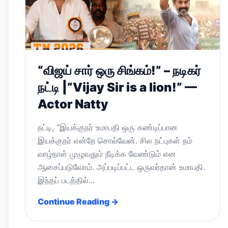
“விஜய் சார் ஒரு சிங்கம்!” – நடிகர்
நட்டி |”Vijay Sir is a lion!” —
Actor Natty
நட்டி, “இயக்குநர் உமாபதி ஒரு கண்டிப்பான
இயக்குநர் என்றே சொல்வேன். சில நட்புகள் நம்
வாழ்நாள் முழுவதும் நீடிக்க வேண்டும் என
ஆசைப்படுவோம். அப்படிப்பட்ட ஒருவர்தான் உமாபதி.
இந்தப் படத்தில்...
Continue Reading →