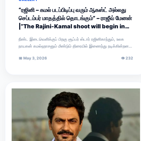
“ரஜினி – கமல் படப்பிடிப்பு வரும் ஆகஸ்ட் அல்லது
செப்டம்பர் மாதத்தில் தொடங்கும்” – ராஜீவ் மேனன்
|”The Rajini-Kamal shoot will begin in
August or September,” says Rajiv
நீண்ட இடைவெளிக்குப் பிறகு சூப்பர் ஸ்டார் ரஜினிகாந்தும், உலக
Menon.
நாயகன் கமல்ஹாசனும் மீண்டும் திரையில் இணைந்து நடிக்கின்றனர்.
இயக்குநர் நெல்சன் இயக்கவுள்ள இப்படத்தின் அறிவிப்புப் புரோமோ
📅
May 3, 2026
👁
232
சமீபத்தில்…