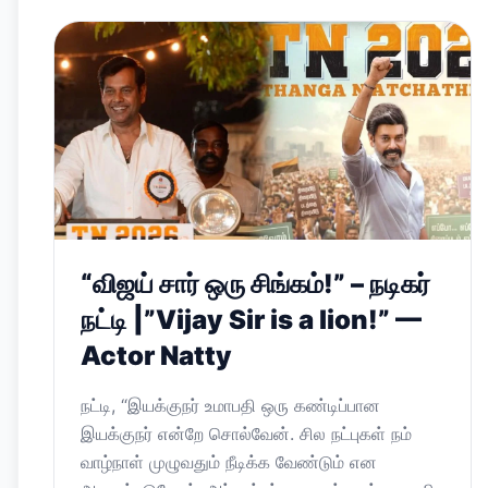
“விஜய் சார் ஒரு சிங்கம்!” – நடிகர்
நட்டி |”Vijay Sir is a lion!” —
Actor Natty
நட்டி, “இயக்குநர் உமாபதி ஒரு கண்டிப்பான
இயக்குநர் என்றே சொல்வேன். சில நட்புகள் நம்
வாழ்நாள் முழுவதும் நீடிக்க வேண்டும் என