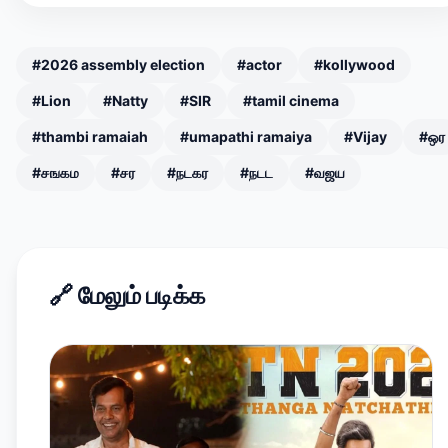
#2026 assembly election
#actor
#kollywood
#Lion
#Natty
#SIR
#tamil cinema
#thambi ramaiah
#umapathi ramaiya
#Vijay
#ஒர
#சஙகம
#சர
#நடகர
#நடட
#வஜய
🔗
மேலும் படிக்க