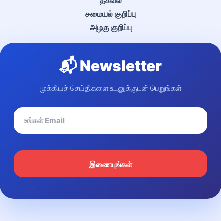
தகவல்
சமையல் குறிப்பு
அழகு குறிப்பு
📬 Newsletter
முக்கியச் செய்திகளை உடனுக்குடன் பெறுங்கள்
இணையுங்கள்