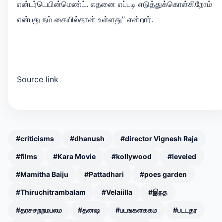
என்டர்டெயின்மெண்ட். எதனை எப்படி எடுத்துக்கொள்கிறோம்
என்பது நம் கையில்தான் உள்ளது” என்றார்.
Source link
#criticisms
#dhanush
#director Vignesh Raja
#films
#Kara Movie
#kollywood
#leveled
#Mamitha Baiju
#Pattadhari
#poes garden
#Thiruchitrambalam
#Velaiilla
#இநத
#தரசசறறமபலம
#தனஷ
#படஙகளககம
#படடதர