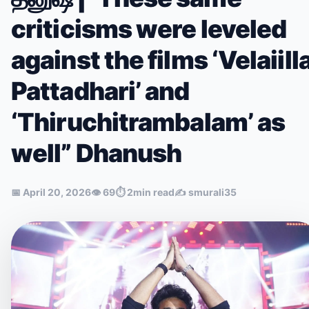
criticisms were leveled
against the films ‘Velaiill
Pattadhari’ and
‘Thiruchitrambalam’ as
well” Dhanush
📅
April 20, 2026
👁
69
⏱
2min read
✍️
smurali35