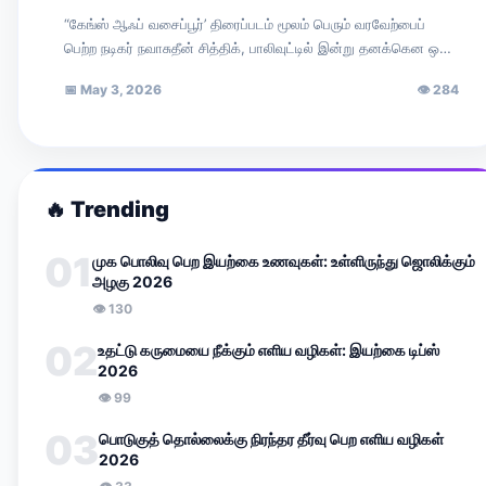
unfortunate!” — Nawazuddin Siddiqui
“கேங்ஸ் ஆஃப் வசைப்பூர்’ திரைப்படம் மூலம் பெரும் வரவேற்பைப்
பெற்ற நடிகர் நவாசுதீன் சித்திக், பாலிவுட்டில் இன்று தனக்கென ஒரு
முக்கிய இடத்தைப் பிடித்துள்ளார். சமீபத்தில் ‘ரேடியோ…
📅
May 3, 2026
👁
284
🔥
Trending
01
முக பொலிவு பெற இயற்கை உணவுகள்: உள்ளிருந்து ஜொலிக்கும்
அழகு 2026
👁
130
02
உதட்டு கருமையை நீக்கும் எளிய வழிகள்: இயற்கை டிப்ஸ்
2026
👁
99
03
பொடுகுத் தொல்லைக்கு நிரந்தர தீர்வு பெற எளிய வழிகள்
2026