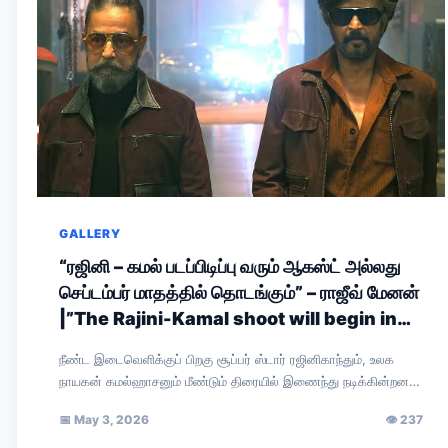
GALLERY
“ரஜினி – கமல் படப்பிடிப்பு வரும் ஆகஸ்ட் அல்லது
செப்டம்பர் மாதத்தில் தொடங்கும்” – ராஜீவ் மேனன்
|”The Rajini-Kamal shoot will begin in
August or September,” says Rajiv
நீண்ட இடைவெளிக்குப் பிறகு சூப்பர் ஸ்டார் ரஜினிகாந்தும், உலக
Menon.
நாயகன் கமல்ஹாசனும் மீண்டும் திரையில் இணைந்து நடிக்கின்றனர்.
இயக்குநர் நெல்சன் இயக்கவுள்ள இப்படத்தின் அறிவிப்புப் புரோமோ
📅
May 3, 2026
👁
237
சமீபத்தில்…