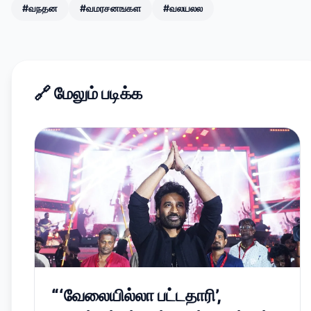
#வநதன
#வமரசனஙகள
#வலயலல
🔗
மேலும் படிக்க
“‘வேலையில்லா பட்டதாரி’,