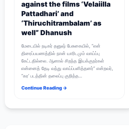
against the films ‘Velaiilla
Pattadhari’ and
‘Thiruchitrambalam’ as
well” Dhanush
மேடையில் நடிகர் தனுஷ் பேசுகையில், “என்
திரைப்பயணத்தில் நான் யாரிடமும் வாய்ப்பு
கேட்டதில்லை. ஆனால் சிறந்த இயக்குநர்கள்
என்னைத் தேடி வந்து வாய்ப்பளித்தனர்” என்றவர்,
“கர’ படத்தின் தலைப்பு குறித்த...
Continue Reading →