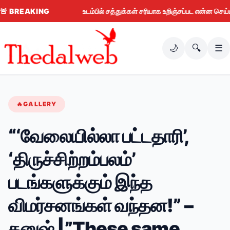
🚨
BREAKING
உடம்பில் சத்துக்கள் சரியாக உறிஞ்சப்பட என்ன செய்ய வேண
🌙
🔍
☰
🔥
GALLERY
“‘வேலையில்லா பட்டதாரி’,
‘திருச்சிற்றம்பலம்’
படங்களுக்கும் இந்த
விமர்சனங்கள் வந்தன!” –
தனுஷ் |”These same