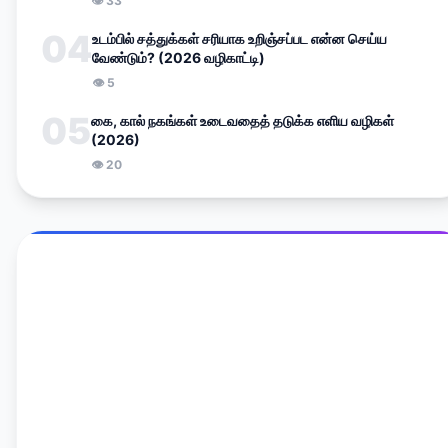
👁
33
04
உடம்பில் சத்துக்கள் சரியாக உறிஞ்சப்பட என்ன செய்ய
வேண்டும்? (2026 வழிகாட்டி)
👁
5
05
கை, கால் நகங்கள் உடைவதைத் தடுக்க எளிய வழிகள்
(2026)
👁
20