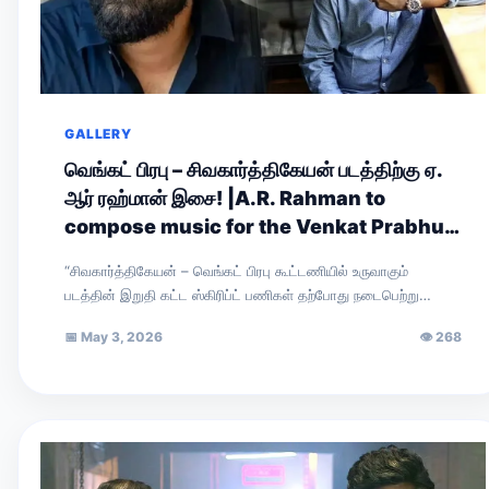
GALLERY
வெங்கட் பிரபு – சிவகார்த்திகேயன் படத்திற்கு ஏ.
ஆர் ரஹ்மான் இசை! |A.R. Rahman to
compose music for the Venkat Prabhu–
Sivakarthikeyan film!
“சிவகார்த்திகேயன் – வெங்கட் பிரபு கூட்டணியில் உருவாகும்
படத்தின் இறுதி கட்ட ஸ்கிரிப்ட் பணிகள் தற்போது நடைபெற்று
வருகின்றன. கதையை முழுவதுமாக நானும் வாசித்தேன். அதன்
📅
May 3, 2026
👁
268
இரண்டாம்…