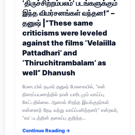
‘திருச்சிற்றம்பலம்’ படங்களுக்கும்
இந்த விமர்சனங்கள் வந்தன!” –
தனுஷ் |”These same
criticisms were leveled
against the films ‘Velaiilla
Pattadhari’ and
‘Thiruchitrambalam’ as
well” Dhanush
மேடையில் நடிகர் தனுஷ் பேசுகையில், “என்
திரைப்பயணத்தில் நான் யாரிடமும் வாய்ப்பு
கேட்டதில்லை. ஆனால் சிறந்த இயக்குநர்கள்
என்னைத் தேடி வந்து வாய்ப்பளித்தனர்” என்றவர்,
“கர’ படத்தின் தலைப்பு குறித்த...
Continue Reading →