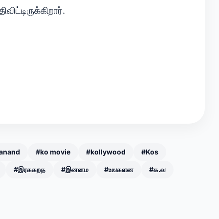
ிவிட்டிருக்கிறார்.
.anand
#ko movie
#kollywood
#Kos
#இரககறத
#இனனம
#உஙகளன
#க.வ