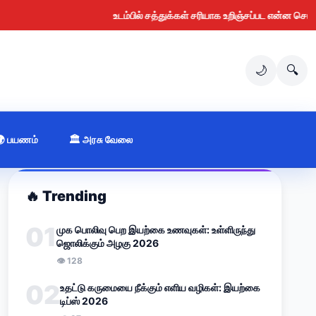
உடம்பில் சத்துக்கள் சரியாக உறிஞ்சப்பட என்ன செய்ய வேண்ட
🌙
🔍
🌍 பயணம்
🏛️ அரசு வேலை
🔥
Trending
01
முக பொலிவு பெற இயற்கை உணவுகள்: உள்ளிருந்து
ஜொலிக்கும் அழகு 2026
👁
128
02
உதட்டு கருமையை நீக்கும் எளிய வழிகள்: இயற்கை
டிப்ஸ் 2026