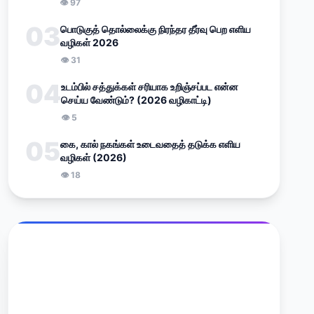
👁
97
03
பொடுகுத் தொல்லைக்கு நிரந்தர தீர்வு பெற எளிய
வழிகள் 2026
👁
31
04
உடம்பில் சத்துக்கள் சரியாக உறிஞ்சப்பட என்ன
செய்ய வேண்டும்? (2026 வழிகாட்டி)
👁
5
05
கை, கால் நகங்கள் உடைவதைத் தடுக்க எளிய
வழிகள் (2026)
👁
18