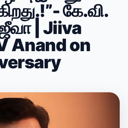
ிறது.!”- கே.வி.
ஜீவா | Jiiva
V Anand on
iversary