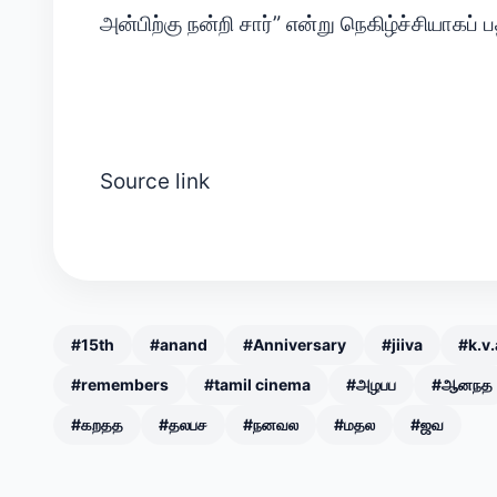
அன்பிற்கு நன்றி சார்” என்று நெகிழ்ச்சியாகப் பத
Source link
#15th
#anand
#Anniversary
#jiiva
#k.v
#remembers
#tamil cinema
#அழபப
#ஆனநத
#கறதத
#தலபச
#நனவல
#மதல
#ஜவ