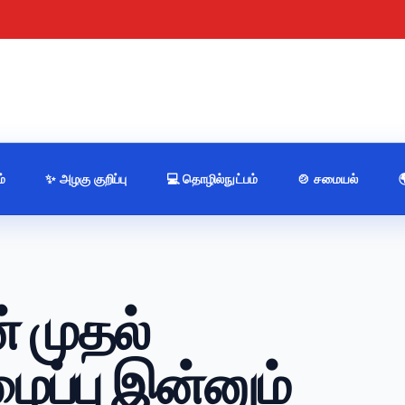
்
✨ அழகு குறிப்பு
💻 தொழில்நுட்பம்
🍲 சமையல்
் முதல்
்பு இன்னும்