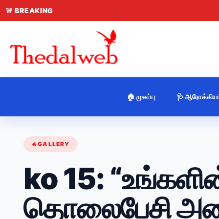
🚨
BREAKING
🏠 முகப்பு
🩺 ஆரோக்கியம
🔥
GALLERY
ko 15: “உங்களின
தொலைபேசி அழைப