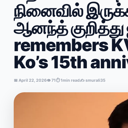
நினைவில் இருக்க
ஆனந்த் குறித்து 
remembers K
Ko’s 15th ann
📅
April 22, 2026
👁
71
⏱
1min read
✍️
smurali35