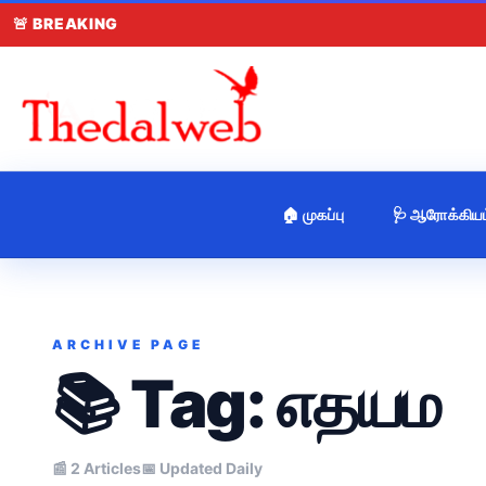
🚨
BREAKING
🏠 முகப்பு
🩺 ஆரோக்கியம
ARCHIVE PAGE
📚 Tag:
எதயம
📰 2 Articles
📅 Updated Daily