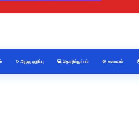
்
✨ அழகு குறிப்பு
💻 தொழில்நுட்பம்
🍲 சமையல்