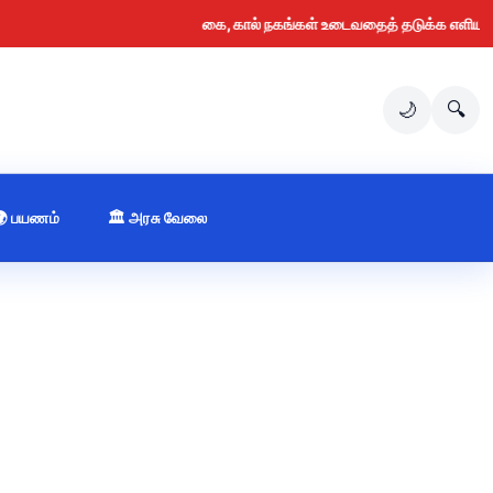
கை, கால் நகங்கள் உடைவதைத் தடுக்க எளிய வழிக
🌙
🔍
🌍 பயணம்
🏛️ அரசு வேலை