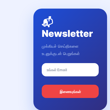
📬
Newsletter
முக்கியச் செய்திகளை
உடனுக்குடன் பெறுங்கள்
இணையுங்கள்