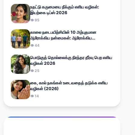
உதட்டு கருமையை நீக்கும் எளிய வழிகள்:
இயற்கை டிப்ஸ் 2026
👁 95
காலை நடைபயிற்சியின் 10 அற்புதமான
ஆரோக்கிய நன்மைகள்: ஆரோக்கிய
வாழ்வுக்கான எளிய வழிகாட்டி (2026)
👁 44
பொடுகுத் தொல்லைக்கு நிரந்தர தீர்வு பெற எளிய
வழிகள் 2026
👁 25
கை, கால் நகங்கள் உடைவதைத் தடுக்க எளிய
வழிகள் (2026)
👁 14