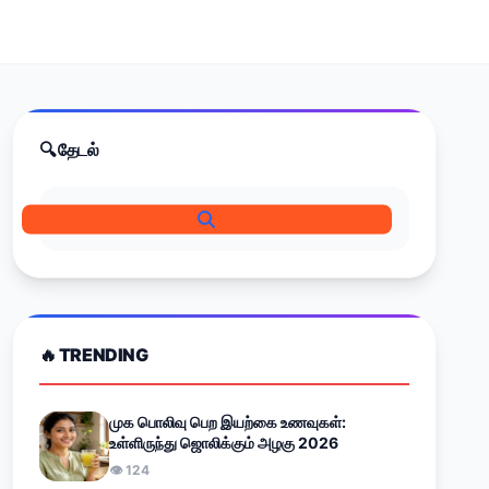
🔍 தேடல்
🔥 TRENDING
முக பொலிவு பெற இயற்கை உணவுகள்:
உள்ளிருந்து ஜொலிக்கும் அழகு 2026
👁 124