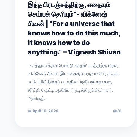
இந்த பிரபஞ்சத்திற்கு, எதையும்
செய்யத் தெரியும்”- விக்னேஷ்
சிவன் | “For a universe that
knows how to do this much,
it knows how to do
anything.” – Vignesh Shivan
“காத்துவாக்குல ரெண்டு காதல்’ படத்திற்கு பிறகு
விக்னேஷ் சிவன் இயக்கத்தில் உருவாகியிருக்கும்
படம் ‘LIK’. இந்தப் படத்தில் பிரதீப் ரங்கநாதன்,
கீர்த்தி ஷெட்டி ஆகியோர் நடித்திருக்கின்றனர்.
அனிருத்…
📅
April 10, 2026
👁
81