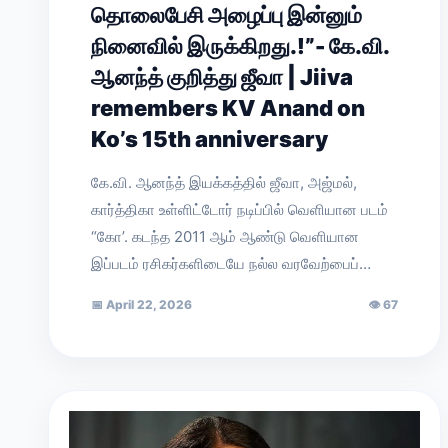
தொலைபேசி அழைப்பு இன்னும்
நினைவில் இருக்கிறது.!”- கே.வி.
ஆனந்த் குறித்து ஜீவா | Jiiva
remembers KV Anand on
Ko’s 15th anniversary
கே.வி. ஆனந்த் இயக்கத்தில் ஜீவா, அஜ்மல்,
கார்த்திகா உள்ளிட்டோர் நடிப்பில் வெளியான படம்
“கோ’. கடந்த 2011 ஆம் ஆண்டு வெளியான
இப்படம் ரசிகர்களிடையே நல்ல வரவேற்பைப்…
📅
April 22, 2026
👁
67