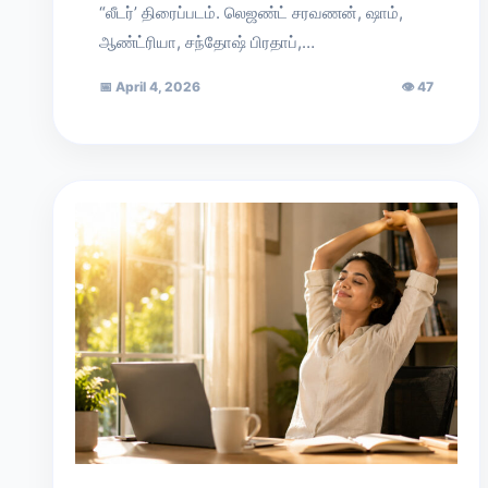
“லீடர்’ திரைப்படம். லெஜண்ட் சரவணன், ஷாம்,
ஆண்ட்ரியா, சந்தோஷ் பிரதாப்,…
📅
April 4, 2026
👁
47