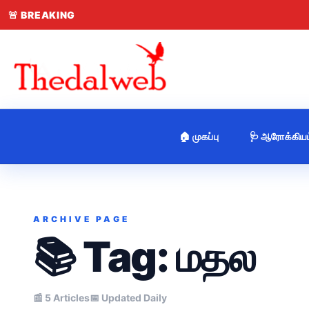
🚨
BREAKING
🏠 முகப்பு
🩺 ஆரோக்கியம
ARCHIVE PAGE
📚 Tag:
மதல
📰 5 Articles
📅 Updated Daily