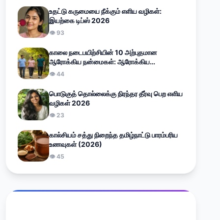
உதட்டு கருமையை நீக்கும் எளிய வழிகள்:
இயற்கை டிப்ஸ் 2026
👁 93
காலை நடைபயிற்சியின் 10 அற்புதமான
ஆரோக்கிய நன்மைகள்: ஆரோக்கிய
வாழ்வுக்கான எளிய வழிகாட்டி (2026)
👁 44
பொடுகுத் தொல்லைக்கு நிரந்தர தீர்வு பெற எளிய
வழிகள் 2026
👁 23
கால்சியம் சத்து நிறைந்த தமிழ்நாட்டு பாரம்பரிய
உணவுகள் (2026)
👁 45