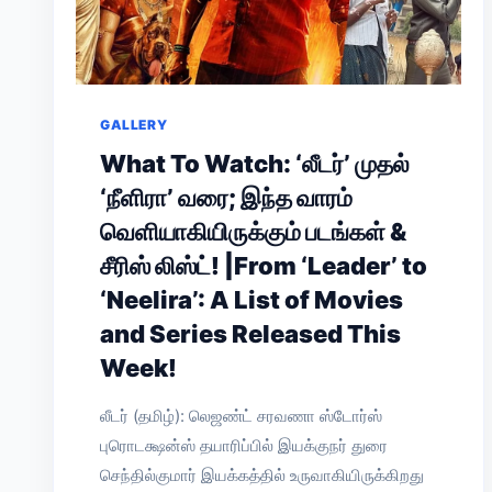
GALLERY
What To Watch: ‘லீடர்’ முதல்
‘நீளிரா’ வரை; இந்த வாரம்
வெளியாகியிருக்கும் படங்கள் &
சீரிஸ் லிஸ்ட்! |From ‘Leader’ to
‘Neelira’: A List of Movies
and Series Released This
Week!
லீடர் (தமிழ்): லெஜண்ட் சரவணா ஸ்டோர்ஸ்
புரொடக்ஷன்ஸ் தயாரிப்பில் இயக்குநர் துரை
செந்தில்குமார் இயக்கத்தில் உருவாகியிருக்கிறது