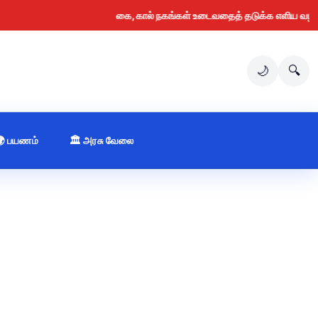
கை, கால் நகங்கள் உடைவதைத் தடுக்க எளிய வழிகள் (2026
🌙
🔍
🌍 பயணம்
🏛️ அரசு வேலை