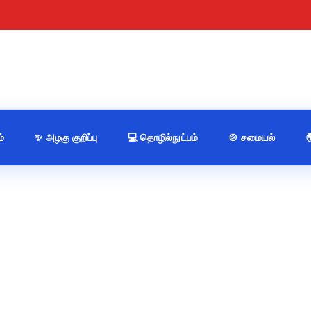
்
✨ அழகு குறிப்பு
💻 தொழில்நுட்பம்
🍲 சமையல்