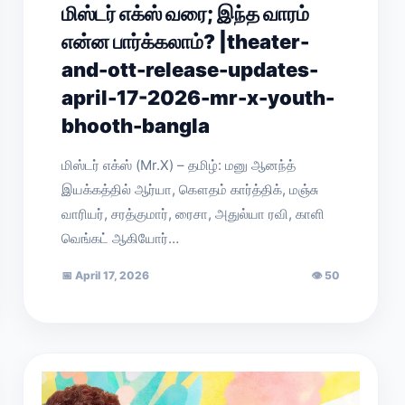
மிஸ்டர் எக்ஸ் வரை; இந்த வாரம்
என்ன பார்க்கலாம்? |theater-
and-ott-release-updates-
april-17-2026-mr-x-youth-
bhooth-bangla
மிஸ்டர் எக்ஸ் (Mr.X) – தமிழ்: மனு ஆனந்த்
இயக்கத்தில் ஆர்யா, கௌதம் கார்த்திக், மஞ்சு
வாரியர், சரத்குமார், ரைசா, அதுல்யா ரவி, காளி
வெங்கட் ஆகியோர்…
📅
April 17, 2026
👁
50