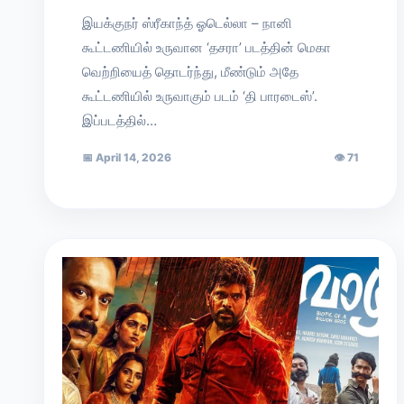
இயக்குநர் ஸ்ரீகாந்த் ஓடெல்லா – நானி
கூட்டணியில் உருவான ‘தசரா’ படத்தின் மெகா
வெற்றியைத் தொடர்ந்து, மீண்டும் அதே
கூட்டணியில் உருவாகும் படம் ‘தி பாரடைஸ்’.
இப்படத்தில்…
📅
April 14, 2026
👁
71