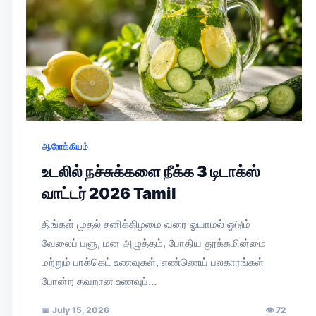
ஆரோக்கியம்
உடலில் நச்சுக்களை நீக்க 3 டிடாக்ஸ்
வாட்டர் 2026 Tamil
திங்கள் முதல் சனிக்கிழமை வரை ஓயாமல் ஓடும்
வேலைப் பளு, மன அழுத்தம், போதிய தூக்கமின்மை
மற்றும் பாக்கெட் உணவுகள், எண்ணெய் பலகாரங்கள்
போன்ற தவறான உணவுப்…
📅
July 15, 2026
👁
72