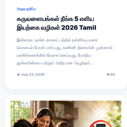
அழகு குறிப்பு
கருவளையங்கள் நீங்க 5 எளிய
இயற்கை வழிகள் 2026 Tamil
இன்றைய நவீன காலகட்டத்தில் நள்ளிரவு வரை
மொபைல் போன் பார்ப்பது, கணினி திரையின் முன்னால்
மணிக்கணக்கில் வேலை செய்வது, போதிய
தூக்கமின்மை மற்றும் அதீத மன அழுத்தம்…
📅
July 23, 2026
👁
85