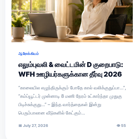
ஆரோக்கியம்
எலும்புவலி & வைட்டமின் D குறைபாடு:
WFH ஊழியர்களுக்கான தீர்வு 2026
“காலையில எழுந்திருக்கும் போதே கால் வலிக்குதுப்பா…”,
“கம்ப்யூட்டர் முன்னாடி 8 மணி நேரம் உட்கார்ந்தா முதுகு
பிடிச்சுக்குது…” – இந்த வார்த்தைகள் இன்று
பெரும்பாலான வீடுகளில் கேட்கும்…
📅
July 27, 2026
👁
55