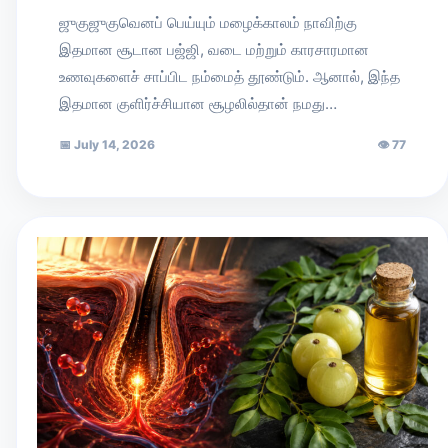
ஜுகுஜுகுவெனப் பெய்யும் மழைக்காலம் நாவிற்கு
இதமான சூடான பஜ்ஜி, வடை மற்றும் காரசாரமான
உணவுகளைச் சாப்பிட நம்மைத் தூண்டும். ஆனால், இந்த
இதமான குளிர்ச்சியான சூழலில்தான் நமது…
📅
July 14, 2026
👁
77