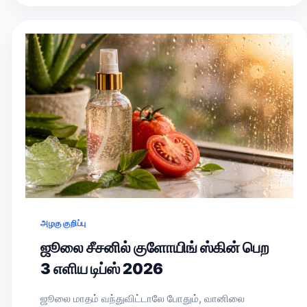
அழகு குறிப்பு
ஜூலை சீசனில் குளோயிங் ஸ்கின் பெற
3 எளிய டிப்ஸ் 2026
ஜூலை மாதம் வந்துவிட்டாலே போதும், வானிலை