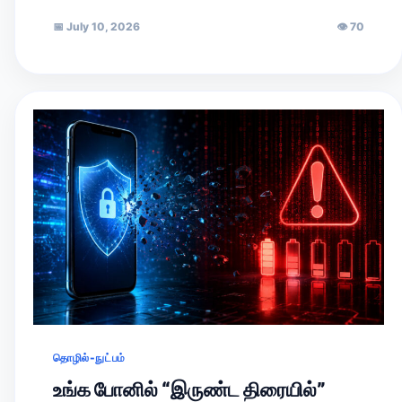
📅
July 10, 2026
👁
70
தொழில்-நுட்பம்
உங்க போனில் “இருண்ட திரையில்”