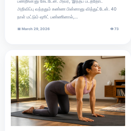
பண்றீங்க’னு கேட்டேன். அவர், ‘இந்தப் படத்தோட
அறிவிப்பு வந்ததும் கண்ண பின்னானு வித்துட்டேன். 40
நாள் மட்டும் ஷூட் பண்ணினால்,…
📅
March 29, 2026
👁
73