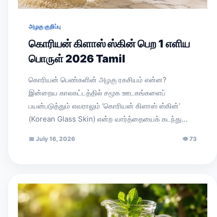
அழகு குறிப்பு
கொரியன் கிளாஸ் ஸ்கின் பெற 1 எளிய
பொருள் 2026 Tamil
கொரியன் பெண்களின் அழகு ரகசியம் என்ன?
இன்றைய காலகட்டத்தில் சமூக ஊடகங்களைப்
பயன்படுத்தும் எவராலும் ‘கொரியன் கிளாஸ் ஸ்கின்’
(Korean Glass Skin) என்ற வார்த்தையைக் கடந்து…
📅
July 16, 2026
👁
73