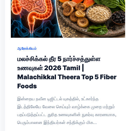
ஆரோக்கியம்
மலச்சிக்கல் தீர 5 நார்ச்சத்துள்ள
உணவுகள் 2026 Tamil |
Malachikkal Theera Top 5 Fiber
Foods
இன்றைய நவீன டிஜிட்டல் யுகத்தில், உட்கார்ந்த
இடத்திலேயே வேலை செய்யும் வாழ்க்கை முறை மற்றும்
பதப்படுத்தப்பட்ட துரித உணவுகளின் நுகர்வு காரணமாக,
பெரும்பாலான இந்தியர்கள் சந்திக்கும் மிக…