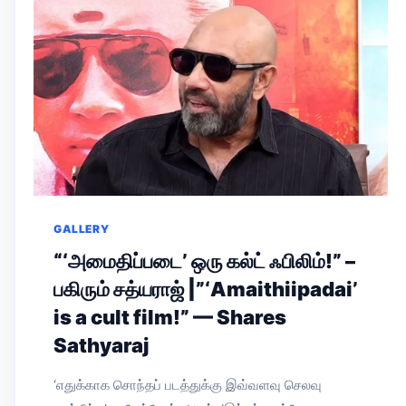
GALLERY
“‘அமைதிப்படை’ ஒரு கல்ட் ஃபிலிம்!” –
பகிரும் சத்யராஜ் |”‘Amaithiipadai’
is a cult film!” — Shares
Sathyaraj
‘எதுக்காக சொந்தப் படத்துக்கு இவ்வளவு செலவு