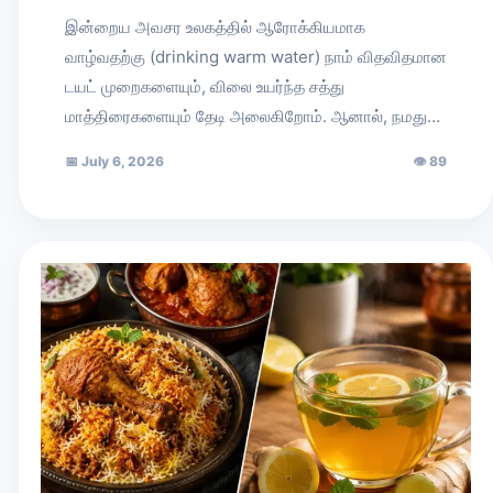
இன்றைய அவசர உலகத்தில் ஆரோக்கியமாக
வாழ்வதற்கு (drinking warm water) நாம் விதவிதமான
டயட் முறைகளையும், விலை உயர்ந்த சத்து
மாத்திரைகளையும் தேடி அலைகிறோம். ஆனால், நமது…
📅
July 6, 2026
👁
89