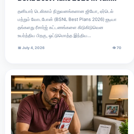
தனியார் டெலிகாம் நிறுவனங்களான ஜியோ, ஏர்டெல்
மற்றும் வோடபோன் (BSNL Best Plans 2026) ஐடியா
தங்களது ரீசார்ஜ் கட்டணங்களை கிடுகிடுவென
உயர்த்திய பிறகு, ஒட்டுமொத்த இந்திய…
📅
July 4, 2026
👁
70