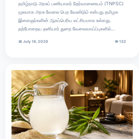
தமிழ்நாடு அரசுப் பணியாளர் தேர்வாணையம் (TNPSC)
மூலமாக அரசு வேலை பெற வேண்டும் என்பது தமிழக
இளைஞர்களின் ஆகப்பெரிய லட்சியமாக உள்ளது.
தற்போதைய தனியார் துறை வேலைவாய்ப்புகளில்…
📅
July 18, 2026
👁
132