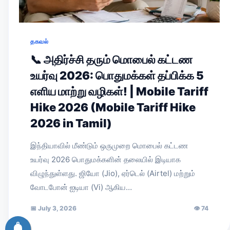
தகவல்
📞 அதிர்ச்சி தரும் மொபைல் கட்டண
உயர்வு 2026: பொதுமக்கள் தப்பிக்க 5
எளிய மாற்று வழிகள்! | Mobile Tariff
Hike 2026 (Mobile Tariff Hike
2026 in Tamil)
இந்தியாவில் மீண்டும் ஒருமுறை மொபைல் கட்டண
உயர்வு 2026 பொதுமக்களின் தலையில் இடியாக
விழுந்துள்ளது. ஜியோ (Jio), ஏர்டெல் (Airtel) மற்றும்
வோடபோன் ஐடியா (Vi) ஆகிய…
📅
July 3, 2026
👁
74