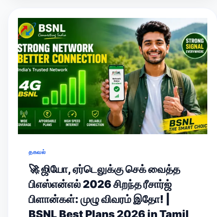
தகவல்
🚀 ஜியோ, ஏர்டெலுக்கு செக் வைத்த
பிஎஸ்என்எல் 2026 சிறந்த ரீசார்ஜ்
பிளான்கள்: முழு விவரம் இதோ! |
BSNL Best Plans 2026 in Tamil