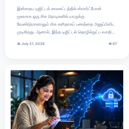
இன்றைய டிஜிட்டல் காலகட்டத்தில் ஸ்மார்ட்போன்
மூலமாக ஒரு சில நொடிகளில் யாருக்கு
வேண்டுமானாலும் மிக எளிதாகப் பணத்தை அனுப்பிவிட
முடிகிறது. ஆனால், இந்த டிஜிட்டல் தொழில்நுட்ப வசதி…
📅
July 21, 2026
👁
67