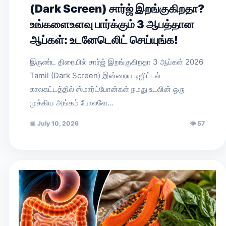
(Dark Screen) சார்ஜ் இறங்குகிறதா?
உங்களைஉளவு பார்க்கும் 3 ஆபத்தான
ஆப்கள்: உடனேடெலிட் செய்யுங்க!
இருண்ட திரையில் சார்ஜ் இறங்குகிறதா 3 ஆப்கள் 2026
Tamil (Dark Screen) இன்றைய டிஜிட்டல்
காலகட்டத்தில் ஸ்மார்ட்போன்கள் நமது உடலின் ஒரு
முக்கிய அங்கம் போலவே…
📅
July 10, 2026
👁
57