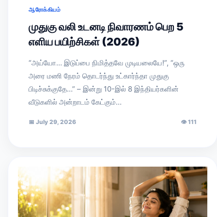
ஆரோக்கியம்
முதுகு வலி உடனடி நிவாரணம் பெற 5
எளிய பயிற்சிகள் (2026)
“அய்யோ… இடுப்பை நிமித்தவே முடியலையே!”, “ஒரு
அரை மணி நேரம் தொடர்ந்து உட்கார்ந்தா முதுகு
பிடிச்சுக்குதே…” – இன்று 10-இல் 8 இந்தியர்களின்
வீடுகளில் அன்றாடம் கேட்கும்…
📅
July 29, 2026
👁
111