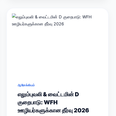
ஆரோக்கியம்
எலும்புவலி & வைட்டமின் D
குறைபாடு: WFH
ஊழியர்களுக்கான தீர்வு 2026