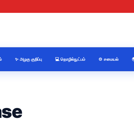
்
✨ அழகு குறிப்பு
💻 தொழில்நுட்பம்
🍲 சமையல்
ase