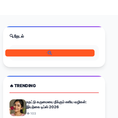
🔍 தேடல்
🔥 TRENDING
உதட்டு கருமையை நீக்கும் எளிய வழிகள்:
இயற்கை டிப்ஸ் 2026
👁 103