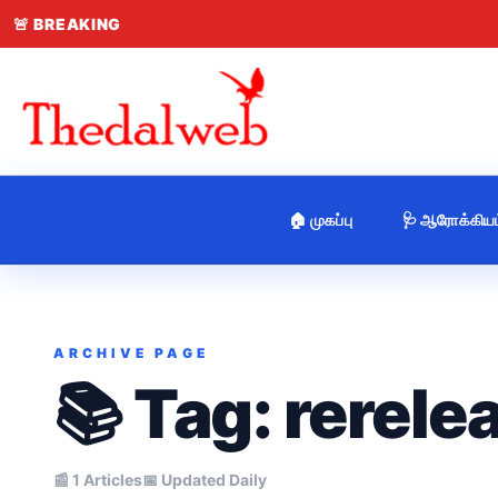
🚨
BREAKING
🏠 முகப்பு
🩺 ஆரோக்கியம
ARCHIVE PAGE
📚 Tag:
rerele
📰 1 Articles
📅 Updated Daily