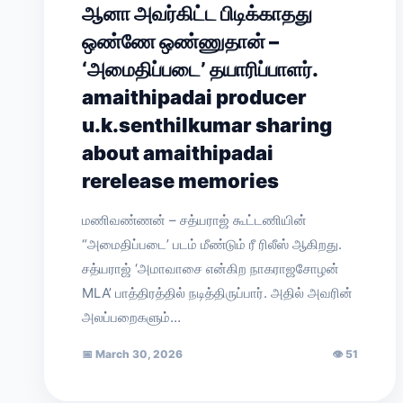
ஆனா அவர்கிட்ட பிடிக்காதது
ஒண்ணே ஒண்ணுதான் –
‘அமைதிப்படை’ தயாரிப்பாளர்.
amaithipadai producer
u.k.senthilkumar sharing
about amaithipadai
rerelease memories
மணிவண்ணன் – சத்யராஜ் கூட்டணியின்
“அமைதிப்படை’ படம் மீண்டும் ரீ ரிலீஸ் ஆகிறது.
சத்யராஜ் ‘அமாவாசை என்கிற நாகராஜசோழன்
MLA’ பாத்திரத்தில் நடித்திருப்பார். அதில் அவரின்
அலப்பறைகளும்…
📅
March 30, 2026
👁
51