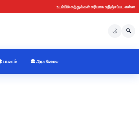
உடம்பில் சத்துக்கள் சரியாக உறிஞ்சப்பட என்ன செய்ய வ
🌙
🔍
🌍 பயணம்
🏛️ அரசு வேலை