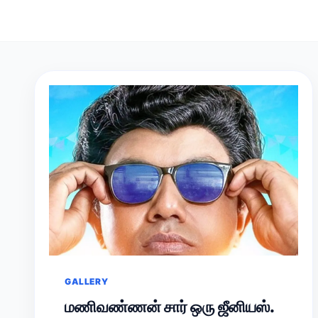
GALLERY
மணிவண்ணன் சார் ஒரு ஜீனியஸ்.