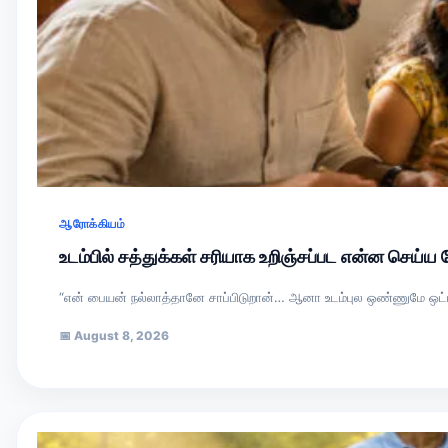
ஆரோக்கியம்
உடம்பில் சத்துக்கள் சரியாக உறிஞ்சப்பட என்ன செய்
“என் பையன் நல்லாத்தானே சாப்பிடுறான்… ஆனா உடம்புல ஒண்ணுமே ஒட்ட மா
📅
August 8, 2026