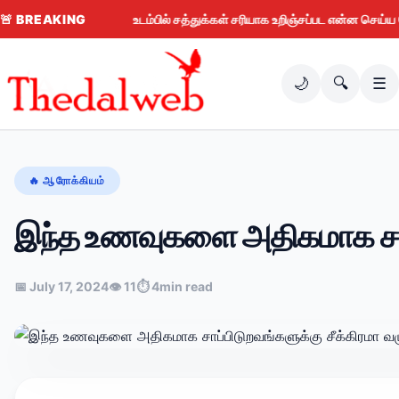
🚨
BREAKING
உடம்பில் சத்துக்கள் சரியாக உறிஞ்சப்பட என்ன செய்ய வேண்டு
🌙
🔍
☰
🔥 ஆரோக்கியம்
இந்த உணவுகளை அதிகமாக சாப்ப
📅 July 17, 2024
👁 11
⏱ 4min read