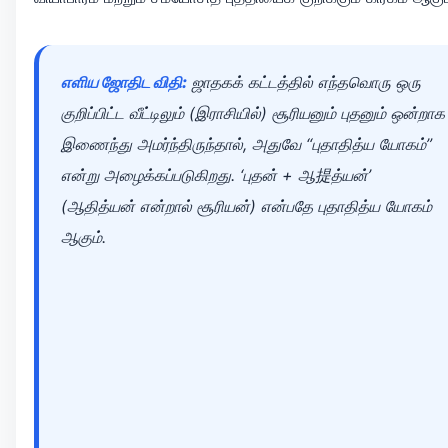
எளிய ஜோதிட விதி:
ஜாதகக் கட்டத்தில் எந்தவொரு ஒரு
குறிப்பிட்ட வீட்டிலும் (இராசியில்) சூரியனும் புதனும் ஒன்றாக
இணைந்து அமர்ந்திருந்தால், அதுவே “புதாதித்ய யோகம்”
என்று அழைக்கப்படுகிறது. ‘புதன் + ஆ提த்யன்’
(ஆதித்யன் என்றால் சூரியன்) என்பதே புதாதித்ய யோகம்
ஆகும்.