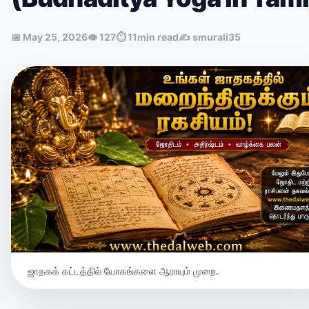
📅
May 25, 2026
👁
127
⏱
11min read
✍️
smurali35
ஜாதகக் கட்டத்தில் யோகங்களை ஆராயும் முறை.