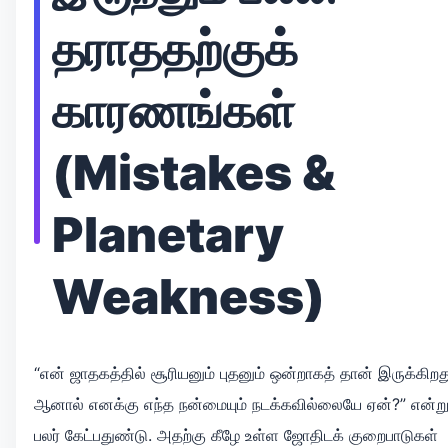
தராததற்குக்
காரணங்கள்
(Mistakes &
Planetary
Weakness)
“என் ஜாதகத்தில் சூரியனும் புதனும் ஒன்றாகத் தான் இருக்கிறத
ஆனால் எனக்கு எந்த நன்மையும் நடக்கவில்லையே ஏன்?” என்ற
பலர் கேட்பதுண்டு. அதற்கு கீழே உள்ள ஜோதிடக் குறைபாடுகள்