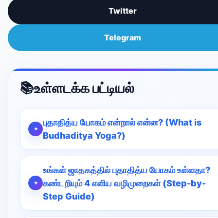
Twitter
Telegram
📚
உள்ளடக்க பட்டியல்
புதாதித்ய யோகம் என்றால் என்ன? (What is
Budhaditya Yoga?)
உங்கள் ஜாதகத்தில் புதாதித்ய யோகம் உள்ளதா?
கண்டறியும் 4 எளிய வழிமுறைகள் (Step-by-
Step Guide)