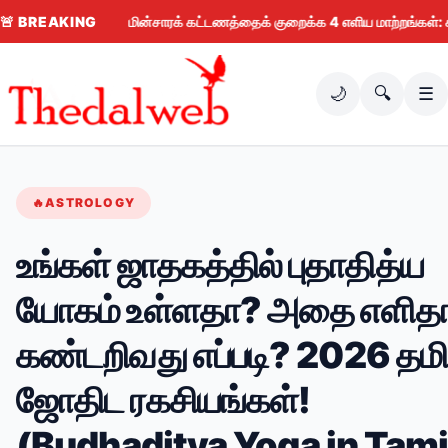
🚨
BREAKING
மின்சாரக் கட்டணத்தைக் குறைக்க 4 எளிய மாற்றங்கள்: கரண்ட் பில
🌙
🔍
☰
🔥
ASTROLOGY
உங்கள் ஜாதகத்தில் புதாதித்ய
யோகம் உள்ளதா? அதை எளித
கண்டறிவது எப்படி? 2026 தமி
ஜோதிட ரகசியங்கள்!
(Budhaditya Yoga in Tami