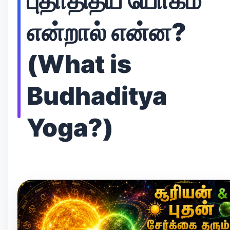
புதாதித்ய யோகம்
என்றால் என்ன?
(What is
Budhaditya
Yoga?)