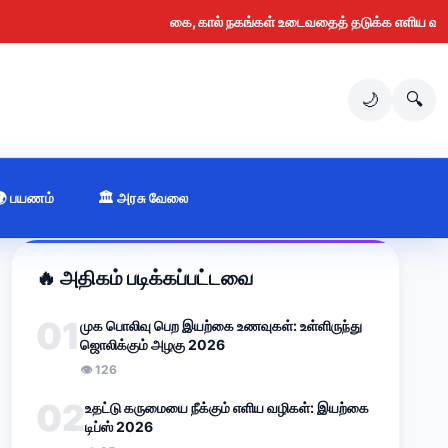
கை, கால் நகங்கள் உடைவதைத் தடுக்க எளிய வழிகள் (
🌙
🔍
🌍 பயணம்
🏛️ அரசு வேலை
🔥 அதிகம் படிக்கப்பட்டவை
01
முக பொலிவு பெற இயற்கை உணவுகள்: உள்ளிருந்து
ஜொலிக்கும் அழகு 2026
👁 126
02
உதட்டு கருமையை நீக்கும் எளிய வழிகள்: இயற்கை
டிப்ஸ் 2026