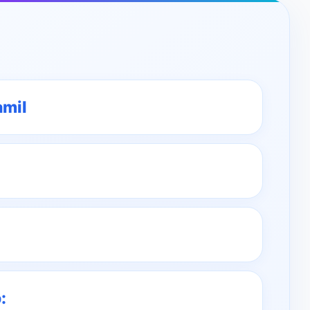
amil
: