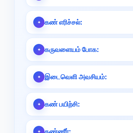
கண் எரிச்சல்:
கருவளையம் போக:
இடைவெளி அவசியம்:
கண் பயிற்சி:
தண்ணீர்: