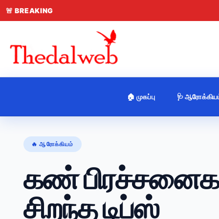
🚨
BREAKING
🏠 முகப்பு
🩺 ஆரோக்கியம
🔥 ஆரோக்கியம்
கண் பிரச்சனைகள
சிறந்த டிப்ஸ்