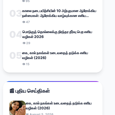
👁 95
03
காலை நடைபயிற்சியின் 10 அற்புதமான ஆரோக்கிய
நன்மைகள்: ஆரோக்கிய வாழ்வுக்கான எளிய
வழிகாட்டி (2026)
👁 47
04
பொடுகுத் தொல்லைக்கு நிரந்தர தீர்வு பெற எளிய
வழிகள் 2026
👁 29
05
கை, கால் நகங்கள் உடைவதைத் தடுக்க எளிய
வழிகள் (2026)
👁 15
📰 புதிய செய்திகள்
கை, கால் நகங்கள் உடைவதைத் தடுக்க எளிய
வழிகள் (2026)
📅 August 5, 2026