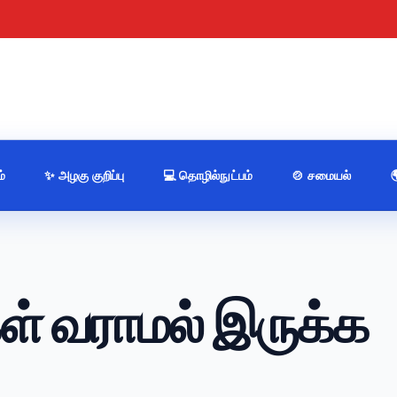
்
✨ அழகு குறிப்பு
💻 தொழில்நுட்பம்
🍲 சமையல்
் வராமல் இருக்க