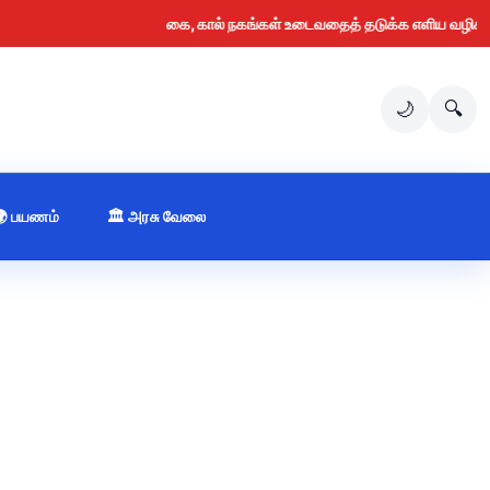
கை, கால் நகங்கள் உடைவதைத் தடுக்க எளிய வழிகள் (2
🌙
🔍
🌍 பயணம்
🏛️ அரசு வேலை