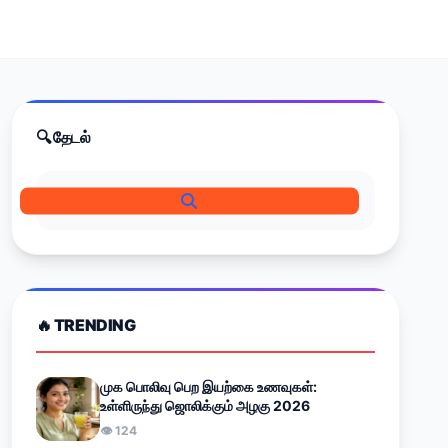
🔍 தேடல்
🔥 TRENDING
முக பொலிவு பெற இயற்கை உணவுகள்:
உள்ளிருந்து ஜொலிக்கும் அழகு 2026
👁 124