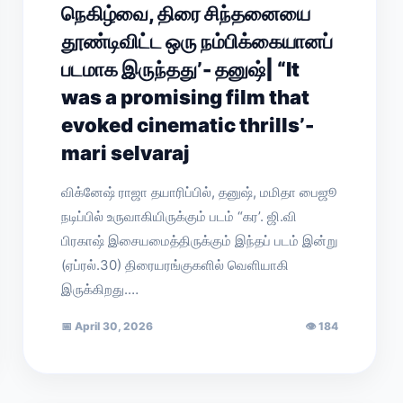
நெகிழ்வை, திரை சிந்தனையை
தூண்டிவிட்ட ஒரு நம்பிக்கையானப்
படமாக இருந்தது’- தனுஷ்| “It
was a promising film that
evoked cinematic thrills’-
mari selvaraj
விக்னேஷ் ராஜா தயாரிப்பில், தனுஷ், மமிதா பைஜூ
நடிப்பில் உருவாகியிருக்கும் படம் “கர’. ஜி.வி
பிரகாஷ் இசையமைத்திருக்கும் இந்தப் படம் இன்று
(ஏப்ரல்.30) திரையரங்குகளில் வெளியாகி
இருக்கிறது.…
📅
April 30, 2026
👁
184