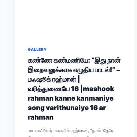
GALLERY
கண்ணே கண்மணியே: “இது நான்
இறைவனுக்காக எழுதிய பாடல்!” –
மஃஷூக் ரஹ்மான் |
வரித்துணையே 16 |mashook
rahman kanne kanmaniye
song varithunaiye 16 ar
rahman
பாடலாசிரியர் மஃஷூக் ரஹ்மான், “நான் ‘தேரே