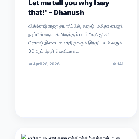
Let me tell you why I say
that!” – Dhanush
விக்னேஷ் ராஜா தயாரிப்பில், தனுஷ், மமிதா பைஜூ
நடிப்பில் உருவாகியிருக்கும் படம் “கர’. ஜி.வி
பிரகாஷ் இசையமைத்திருக்கும் இந்தப் படம் வரும்
30 ஆம் தேதி வெளியாக…
📅
April 28, 2026
👁
141