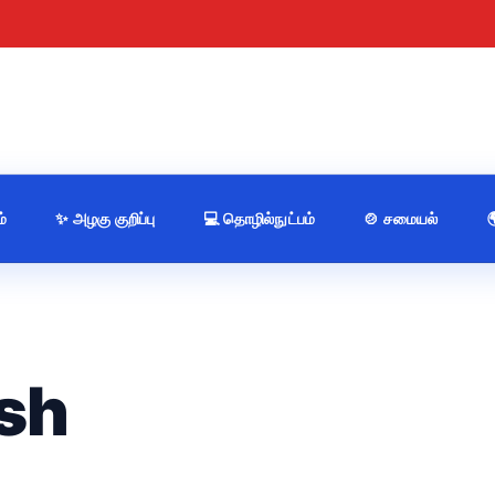
்
✨ அழகு குறிப்பு
💻 தொழில்நுட்பம்
🍲 சமையல்
sh