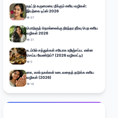
உதட்டு கருமையை நீக்கும் எளிய வழிகள்:
இயற்கை டிப்ஸ் 2026
👁 97
பொடுகுத் தொல்லைக்கு நிரந்தர தீர்வு பெற எளிய
வழிகள் 2026
👁 31
உடம்பில் சத்துக்கள் சரியாக உறிஞ்சப்பட என்ன
செய்ய வேண்டும்? (2026 வழிகாட்டி)
👁 5
கை, கால் நகங்கள் உடைவதைத் தடுக்க எளிய
வழிகள் (2026)
👁 18