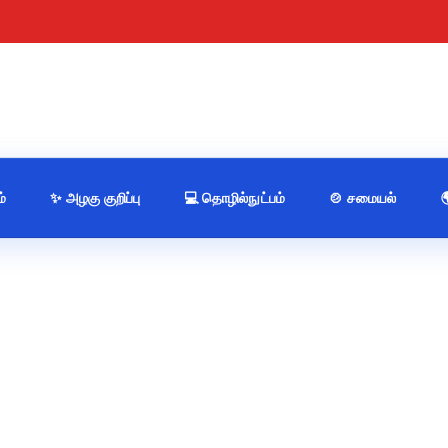
்
✨ அழகு குறிப்பு
💻 தொழில்நுட்பம்
🍲 சமையல்