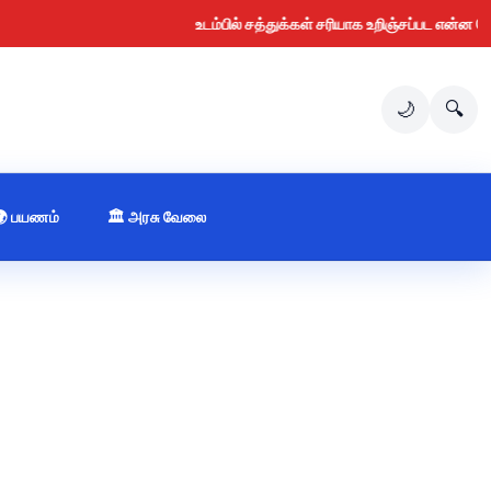
உடம்பில் சத்துக்கள் சரியாக உறிஞ்சப்பட என்ன செய்ய வே
🌙
🔍
🌍 பயணம்
🏛️ அரசு வேலை