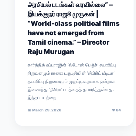
அரசியல் படங்கள் வரவில்லை” –
இயக்குநர் ராஜூ முருகன் |
“World-class political films
have not emerged from
Tamil cinema.” – Director
Raju Murugan
கார்த்திக் சுப்புராஜின் ‘ஸ்டோன் பெஞ்ச்’ தயாரிப்பு
நிறுவனமும் ராணா டகுபதியின் ‘ஸ்பிரிட் மீடியா’
தயாரிப்பு நிறுவனமும் முதல்முறையாக ஒன்றாக
இணைந்து ‘நீளிரா’ படத்தைத் தயாரித்துள்ளது.
இந்தப் படத்தை…
📅
March 29, 2026
👁
84