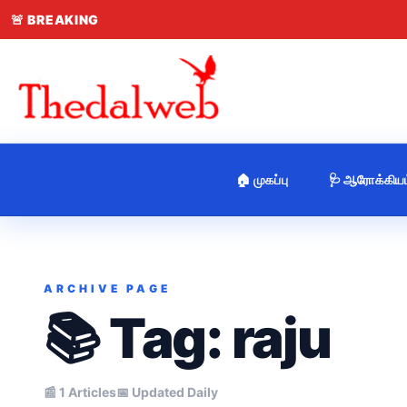
🚨
BREAKING
🏠 முகப்பு
🩺 ஆரோக்கியம
ARCHIVE PAGE
📚 Tag:
raju
📰 1 Articles
📅 Updated Daily