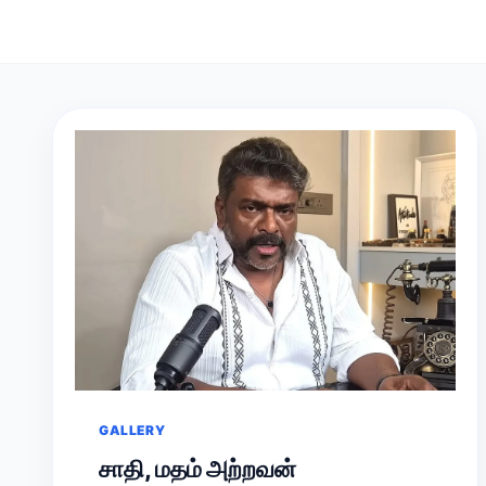
GALLERY
சாதி, மதம் அற்றவன்