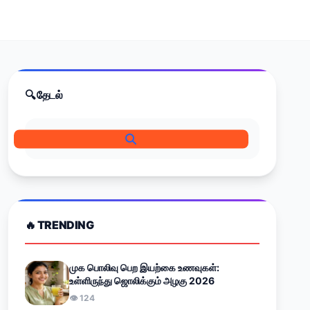
🔍 தேடல்
🔥 TRENDING
முக பொலிவு பெற இயற்கை உணவுகள்:
உள்ளிருந்து ஜொலிக்கும் அழகு 2026
👁 124