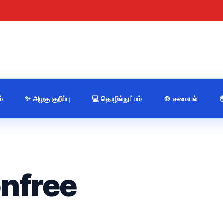
்
✨ அழகு குறிப்பு
💻 தொழில்நுட்பம்
🍲 சமையல்
onfree