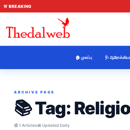
🚨
BREAKING
🏠 முகப்பு
🩺 ஆரோக்கியம
ARCHIVE PAGE
📚 Tag:
Religi
📰 1 Articles
📅 Updated Daily