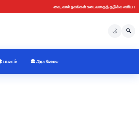
கை, கால் நகங்கள் உடைவதைத் தடுக்க எளிய வழிகள் (
🌙
🔍
🌍 பயணம்
🏛️ அரசு வேலை