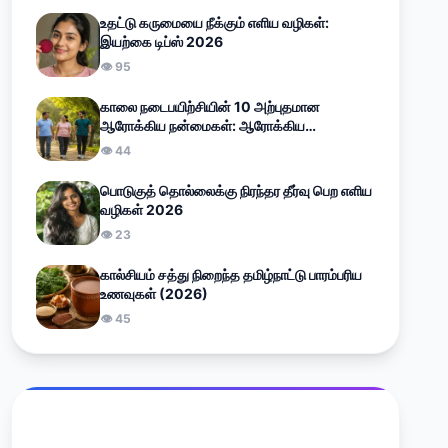
உதட்டு கருமையை நீக்கும் எளிய வழிகள்:
இயற்கை டிப்ஸ் 2026
👁 95
காலை நடைபயிற்சியின் 10 அற்புதமான
ஆரோக்கிய நன்மைகள்: ஆரோக்கிய
வாழ்வுக்கான எளிய வழிகாட்டி (2026)
👁 44
பொடுகுத் தொல்லைக்கு நிரந்தர தீர்வு பெற எளிய
வழிகள் 2026
👁 23
கால்சியம் சத்து நிறைந்த தமிழ்நாட்டு பாரம்பரிய
உணவுகள் (2026)
👁 45