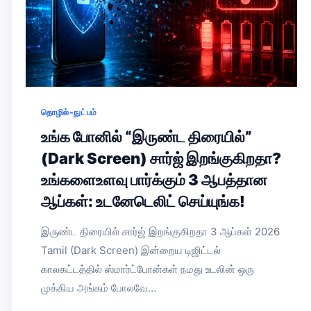
தொழில்-நுட்பம்
உங்க போனில் “இருண்ட திரையில்”
(Dark Screen) சார்ஜ் இறங்குகிறதா?
உங்களைஉளவு பார்க்கும் 3 ஆபத்தான
ஆப்கள்: உடனேடெலிட் செய்யுங்க!
இருண்ட திரையில் சார்ஜ் இறங்குகிறதா 3 ஆப்கள் 2026
Tamil (Dark Screen) இன்றைய டிஜிட்டல்
காலகட்டத்தில் ஸ்மார்ட்போன்கள் நமது உடலின் ஒரு
முக்கிய அங்கம் போலவே…