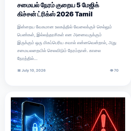
சமையல் நேரம் குறைய 5 மேஜிக்
கிச்சன் ட்ரிக்ஸ் 2026 Tamil
இன்றைய வேகமான உலகத்தில் வேலைக்குச் செல்லும்
பெண்கள், இல்லத்தரசிகள் என அனைவருக்கும்
இருக்கும் ஒரு மிகப்பெரிய சவால் என்னவென்றால், அது
சமையலறையில் செலவிடும் நேரம்தான். காலை
நேரத்தில்…
📅
July 10, 2026
👁
70