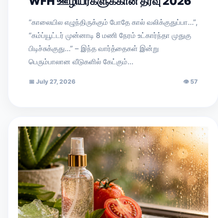
WFH ஊழியர்களுக்கான தீர்வு 2026
“காலையில எழுந்திருக்கும் போதே கால் வலிக்குதுப்பா…”,
“கம்ப்யூட்டர் முன்னாடி 8 மணி நேரம் உட்கார்ந்தா முதுகு
பிடிச்சுக்குது…” – இந்த வார்த்தைகள் இன்று
பெரும்பாலான வீடுகளில் கேட்கும்…
📅
July 27, 2026
👁
57