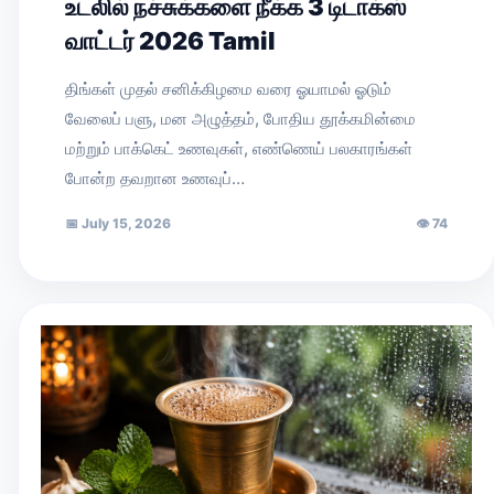
உடலில் நச்சுக்களை நீக்க 3 டிடாக்ஸ்
வாட்டர் 2026 Tamil
திங்கள் முதல் சனிக்கிழமை வரை ஓயாமல் ஓடும்
வேலைப் பளு, மன அழுத்தம், போதிய தூக்கமின்மை
மற்றும் பாக்கெட் உணவுகள், எண்ணெய் பலகாரங்கள்
போன்ற தவறான உணவுப்…
📅
July 15, 2026
👁
74