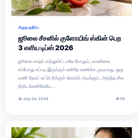
அழகு குறிப்பு
ஜூலை சீசனில் குளோயிங் ஸ்கின் பெற
3 எளிய டிப்ஸ் 2026
ஜூலை மாதம் வந்துவிட்டாலே போதும், வானிலை
எப்போது எப்படி இருக்கும் என்றே கணிக்க முடியாது. ஒரு
மணி நேரம் சுட்டெரிக்கும் வெயில் அடிக்கும், அடுத்த சில
நிமிடங்களிலேயே…
📅
July 24, 2026
👁
95