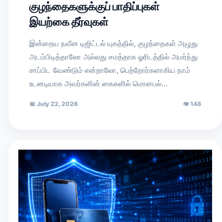
குழந்தைகளுக்குப் பாதிப்புகள்
இயற்கை தீர்வுகள்
இன்றைய நவீன டிஜிட்டல் யுகத்தில், குழந்தைகள் அழுது
அடம்பிடித்தாலோ அல்லது சமத்தாக ஓரிடத்தில் அமர்ந்து
சாப்பிட வேண்டும் என்றாலோ, பெற்றோர்களாகிய நாம்
உடனடியாக அவர்களின் கைகளில் மொபைல்…
📅
July 22, 2026
👁
148