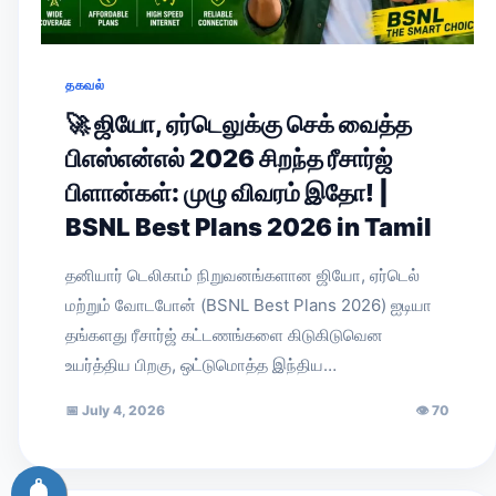
தகவல்
🚀 ஜியோ, ஏர்டெலுக்கு செக் வைத்த
பிஎஸ்என்எல் 2026 சிறந்த ரீசார்ஜ்
பிளான்கள்: முழு விவரம் இதோ! |
BSNL Best Plans 2026 in Tamil
தனியார் டெலிகாம் நிறுவனங்களான ஜியோ, ஏர்டெல்
மற்றும் வோடபோன் (BSNL Best Plans 2026) ஐடியா
தங்களது ரீசார்ஜ் கட்டணங்களை கிடுகிடுவென
உயர்த்திய பிறகு, ஒட்டுமொத்த இந்திய…
📅
July 4, 2026
👁
70