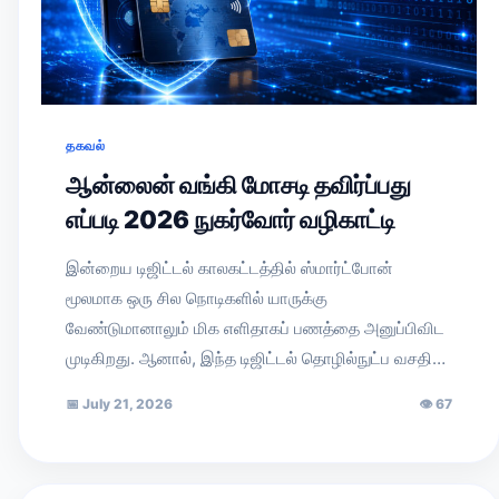
தகவல்
ஆன்லைன் வங்கி மோசடி தவிர்ப்பது
எப்படி 2026 நுகர்வோர் வழிகாட்டி
இன்றைய டிஜிட்டல் காலகட்டத்தில் ஸ்மார்ட்போன்
மூலமாக ஒரு சில நொடிகளில் யாருக்கு
வேண்டுமானாலும் மிக எளிதாகப் பணத்தை அனுப்பிவிட
முடிகிறது. ஆனால், இந்த டிஜிட்டல் தொழில்நுட்ப வசதி…
📅
July 21, 2026
👁
67