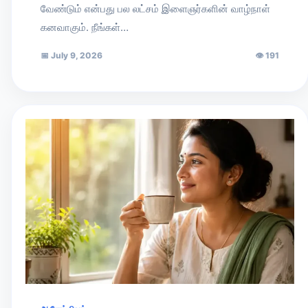
வேண்டும் என்பது பல லட்சம் இளைஞர்களின் வாழ்நாள்
கனவாகும். நீங்கள்…
📅
July 9, 2026
👁
191