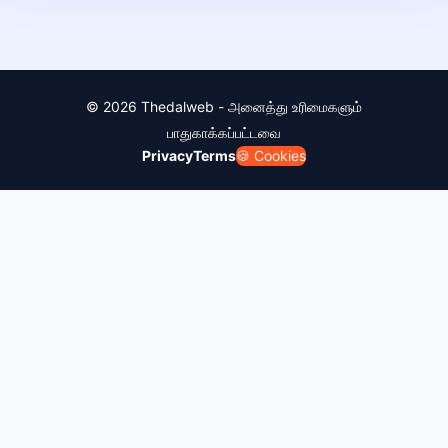
© 2026 Thedalweb - அனைத்து உரிமைகளும்
பாதுகாக்கப்பட்டவை
Privacy
Terms
🍪 Cookies