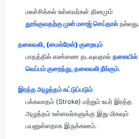
மலச்சிக்கல் உள்ளவர்கள் தினமும்
தூங்குவதற்கு முன் மசாஜ் செய்தால்
நல்லது
தலைவலி, (மைக்ரேன்) குறையும்
பாதத்தில் எண்ணை தடவுவதால்
தலையில்
வெப்பம் குறைந்து, தலைவலி நீங்கும்
.
இரத்த அழுத்தம் கட்டுப்படும்
பக்கவாதம் (Stroke) மற்றும் உயர் இரத்த
அழுத்தம் உள்ளவர்களுக்கு இது மிகவும்
பயனுள்ளதாக இருக்கலாம்.