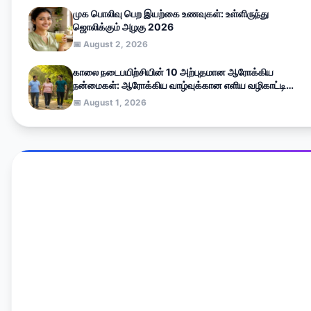
முக பொலிவு பெற இயற்கை உணவுகள்: உள்ளிருந்து
ஜொலிக்கும் அழகு 2026
📅 August 2, 2026
காலை நடைபயிற்சியின் 10 அற்புதமான ஆரோக்கிய
நன்மைகள்: ஆரோக்கிய வாழ்வுக்கான எளிய வழிகாட்டி
(2026)
📅 August 1, 2026