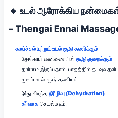
🔹 உடல் ஆரோக்கிய நன்மைகள
– Thengai Ennai Massag
காய்ச்சல் மற்றும் உடல் சூடு தணிக்கும்
தேங்காய் எண்ணையில்
சூடு குறைக்கும்
தன்மை இருப்பதால், பாதத்தில் தடவுவதன்
மூலம் உடல் சூடு தணியும்.
இது சிறந்த
நீரிழிவு (Dehydration)
தீர்வாக
செயல்படும்.