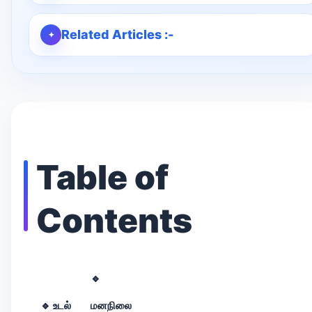
Related Articles :-
Table of
Contents
🔹
🔹 உடல்
மனநிலை