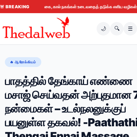
🚨
BREAKING
கை, கால் நகங்கள் உடைவதைத் தடுக்க எளிய வழிகள் (2026
🌙
🔍
☰
🔥 ஆரோக்கியம்
பாதத்தில் தேங்காய் எண்ணை
மசாஜ் செய்வதன் அற்புதமான 
நன்மைகள் – உடல்நலனுக்குப்
பயனுள்ள தகவல்! -Paathathi
Thengai Ennai Massage