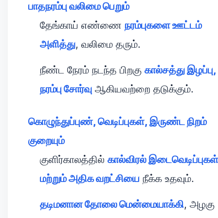
பாதநரம்பு வலிமை பெறும்
தேங்காய் எண்ணை
நரம்புகளை ஊட்டம்
அளித்து
, வலிமை தரும்.
நீண்ட நேரம் நடந்த பிறகு
கால்சத்து இழப்பு,
நரம்பு சோர்வு
ஆகியவற்றை தடுக்கும்.
கொழுந்துப்புண், வெடிப்புகள், இருண்ட நிறம்
குறையும்
குளிர்காலத்தில்
கால்விரல்
இடைவெடிப்புகள
மற்றும் அதிக வறட்சியை
நீக்க உதவும்.
தடிமனான தோலை மென்மையாக்கி
, அழகு