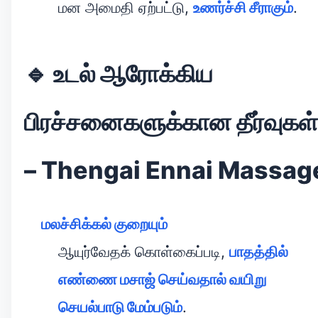
மன அமைதி ஏற்பட்டு,
உணர்ச்சி சீராகும்
.
🔹 உடல் ஆரோக்கிய
பிரச்சனைகளுக்கான தீர்வுகள்
– Thengai Ennai Massag
மலச்சிக்கல் குறையும்
ஆயுர்வேதக் கொள்கைப்படி,
பாதத்தில்
எண்ணை மசாஜ் செய்வதால் வயிறு
செயல்பாடு மேம்படும்
.