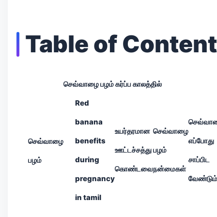
Table of Conten
செவ்வாழை பழம் கர்ப்ப காலத்தில்
Red
banana
செவ்வா
உயர்தரமான
செவ்வாழை
benefits
எப்போது
செவ்வாழை
ஊட்டச்சத்து
பழம்
during
சாப்பிட
பழம்
கொண்டவை
நன்மைகள்
pregnancy
வேண்டும
in tamil