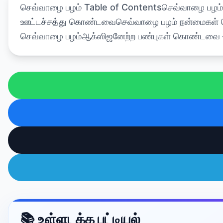
செவ்வாழை பழம் Table of Contentsசெவ்வாழை பழம்ச
ஊட்டச்சத்து கொண்டவைசெவ்வாழை பழம் நன்மைகள் செவ்
செவ்வாழை பழம்ஆக்ஸிஜனேற்ற பண்புகள் கொண்டவை 
📚 உள்ளடக்க பட்டியல்