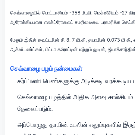
செவ்வாழையில் பொட்டாசியம் -358 மி.கி, மெக்னீசியம் -27 கிரா
ஆரோக்கியமான எலக்ட்ரோலைட் சமநிலையை பராமரிக்க செய்கி
மேலும் இதில் வைட்டமின் சி 8. 7 மி.கி, தயாமின் 0.073 மி.கி
ஆக்ஸிடண்ட்கள், பிட்டா கரோட்டின் மற்றும் லுடின், ஜீயாக்சா
செவ்வாழை
பழம்
நன்மைகள்
கர்ப்பிணி பெண்களுக்கு அடிக்கடி வரக்கூடி
செவ்வாழை பழத்தில் அதிக அளவு கால்சியம் சத
தேவைப்படும்.
அப்பொழுது தாயின் உடலின் எலும்புகளில் இர