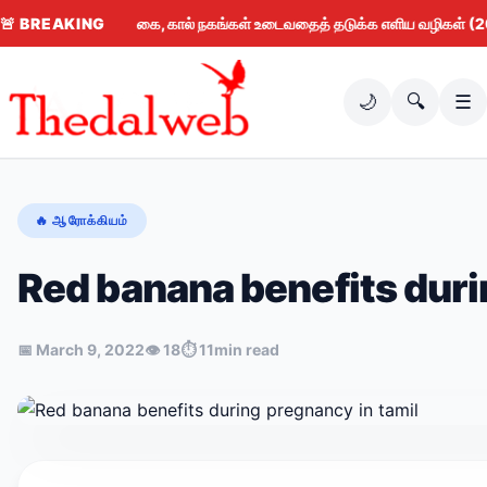
🚨
BREAKING
கை, கால் நகங்கள் உடைவதைத் தடுக்க எளிய வழிகள் (2026)
🌙
🔍
☰
🔥 ஆரோக்கியம்
Red banana benefits duri
📅 March 9, 2022
👁 18
⏱ 11min read