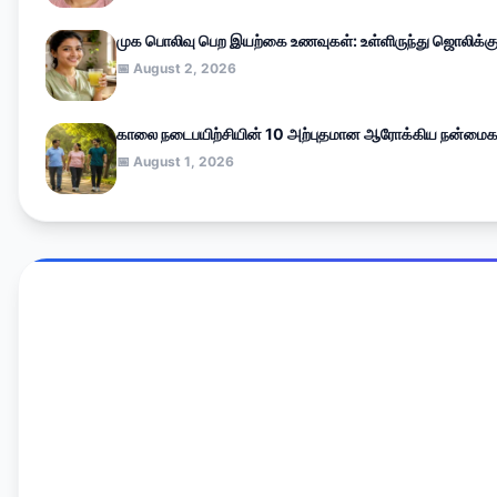
முக பொலிவு பெற இயற்கை உணவுகள்: உள்ளிருந்து ஜொலிக்க
📅 August 2, 2026
காலை நடைபயிற்சியின் 10 அற்புதமான ஆரோக்கிய நன்மைகள
📅 August 1, 2026