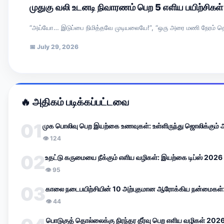
முதுகு வலி உடனடி நிவாரணம் பெற 5 எளிய பயிற்சிகள
“அய்யோ… இடுப்பை நிமித்தவே முடியலையே!”, “ஒரு அரை மணி நேரம் தொடர்ந்
📅
July 29, 2026
🔥 அதிகம் படிக்கப்பட்டவை
01
முக பொலிவு பெற இயற்கை உணவுகள்: உள்ளிருந்து ஜொலிக்கும்
👁 124
02
உதட்டு கருமையை நீக்கும் எளிய வழிகள்: இயற்கை டிப்ஸ் 2026
👁 95
03
காலை நடைபயிற்சியின் 10 அற்புதமான ஆரோக்கிய நன்மைகள்:
👁 44
பொடுகுத் தொல்லைக்கு நிரந்தர தீர்வு பெற எளிய வழிகள் 202