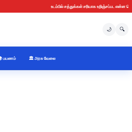
உடம்பில் சத்துக்கள் சரியாக உறிஞ்சப்பட என்ன செய்ய வ
🌙
🔍
🌍 பயணம்
🏛️ அரசு வேலை