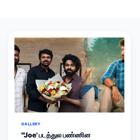
GALLERY
'''Joe' படத்துல பண்ணின