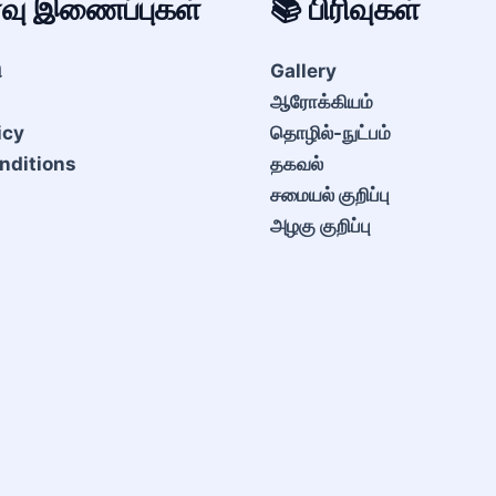
ைவு இணைப்புகள்
📚 பிரிவுகள்
ி
Gallery
ஆரோக்கியம்
icy
தொழில்-நுட்பம்
nditions
தகவல்
சமையல் குறிப்பு
அழகு குறிப்பு