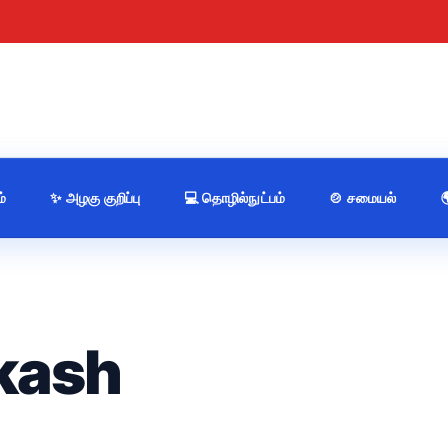
்
✨ அழகு குறிப்பு
💻 தொழில்நுட்பம்
🍲 சமையல்
kash