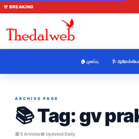
🚨
BREAKING
🏠 முகப்பு
🩺 ஆரோக்கியம
ARCHIVE PAGE
📚 Tag:
gv pra
📰 5 Articles
📅 Updated Daily