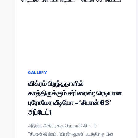
GALLERY
விக்ரம் பிறந்தநாளில்
காத்திருக்கும் சர்ப்ரைஸ்; ரெடியான
புரோமோ வீடியோ – ‘சீயான் 63’
அப்டேட்!
அடுத்த அதிரடிக்கு ரெடியாகிவிட்டார்
“சீயான்’விக்ரம். ‘வீரதீர சூரன்’ படத்திற்கு பின்