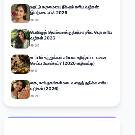
உதட்டு கருமையை நீக்கும் எளிய வழிகள்:
இயற்கை டிப்ஸ் 2026
👁 99
பொடுகுத் தொல்லைக்கு நிரந்தர தீர்வு பெற எளிய
வழிகள் 2026
👁 34
உடம்பில் சத்துக்கள் சரியாக உறிஞ்சப்பட என்ன
செய்ய வேண்டும்? (2026 வழிகாட்டி)
👁 6
கை, கால் நகங்கள் உடைவதைத் தடுக்க எளிய
வழிகள் (2026)
👁 20