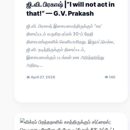
ஜி.வி. பிரகாஷ் |”I will not act in
that!” — G.V. Prakash
ஜி.வி. பிரகாஷ் இசையமைத்திருக்கும் “கர’
திரைப்படம் வருகிற ஏப்ரல் 30-ம் தேதி
திரையரங்குகளில் வெளியாகிறது. இதுமட்டுமல்ல,
ஜி.வி. நடித்திருக்கும் திரைப்படம்,
இசையமைக்கும் படங்கள் என அடுத்தடுத்து
அதிரடி…
📅
April 27, 2026
👁
140