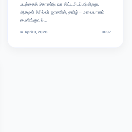
படத்தைத் கொண்டு வர திட்டமிடப்படுகிறது.
ஆக்ஷன் த்ரில்லர் ஜானரில், தமிழ் – மலையாளம்
பைலிங்குவல்…
📅
April 9, 2026
👁
97