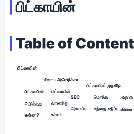
பிட்காயின்
Table of Conten
பிட்காயின்
சீனா – அமெரிக்கா
பிட்காயின் முதலீடு
பிட்காயின்
பிட்காயின்
SEC
மொத்த
கிரிப்
வரலாற்று
அடுத்தது
அமைப்பு
சந்தை மதிப்பு
விலை
உச்சம்
என்ன ?