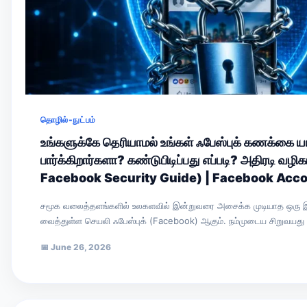
தொழில்-நுட்பம்
உங்களுக்கே தெரியாமல் உங்கள் ஃபேஸ்புக் கணக்கை 
பார்க்கிறார்களா? கண்டுபிடிப்பது எப்படி? அதிரடி வழ
Facebook Security Guide) | Facebook Acc
சமூக வலைத்தளங்களில் உலகளவில் இன்றுவரை அசைக்க முடியாத ஒரு 
வைத்துள்ள செயலி ஃபேஸ்புக் (Facebook) ஆகும். நம்முடைய சிறுவயது 
தற்போதைய அலுவலகத்…
📅
June 26, 2026