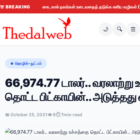
🚨
BREAKING
கை, கால் நகங்கள் உடைவதைத் தடுக்க எளிய வழிகள் (2026)
🌙
🔍
☰
🔥 தொழில்-நுட்பம்
66,974.77 டாலர்.. வரலாற்று 
தொட்ட பிட்காயின்.. அடுத்தது
📅 October 25, 2021
👁 6
⏱ 7min read