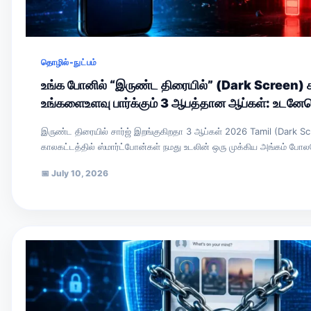
தொழில்-நுட்பம்
உங்க போனில் “இருண்ட திரையில்” (Dark Screen) ச
உங்களைஉளவு பார்க்கும் 3 ஆபத்தான ஆப்கள்: உடனேடெ
இருண்ட திரையில் சார்ஜ் இறங்குகிறதா 3 ஆப்கள் 2026 Tamil (Dark Sc
காலகட்டத்தில் ஸ்மார்ட்போன்கள் நமது உடலின் ஒரு முக்கிய அங்கம் ப
📅
July 10, 2026