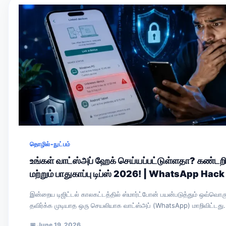
தொழில்-நுட்பம்
உங்கள் வாட்ஸ்அப் ஹேக் செய்யப்பட்டுள்ளதா? கண்டறி
மற்றும் பாதுகாப்பு டிப்ஸ் 2026! | WhatsApp Hack
இன்றைய டிஜிட்டல் காலகட்டத்தில் ஸ்மார்ட்போன் பயன்படுத்தும் ஒவ்வொ
தவிர்க்க முடியாத ஒரு செயலியாக வாட்ஸ்அப் (WhatsApp) மாறிவிட்டது.
புகைப்படங்கள், ரகசிய உரையாடல்கள், வங்கித்…
📅
June 19, 2026