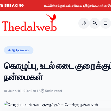
🚨
BREAKING
உடம்பில் சத்துக்கள் சரியாக உறிஞ்சப்பட என்ன செய்ய வ
🌙
🔍
☰
🔥 ஆரோக்கியம்
கொழுப்பு, உடல் எடை குறைக்கு
நன்மைகள்
📅 June 10, 2022
👁 15
⏱ 5min read