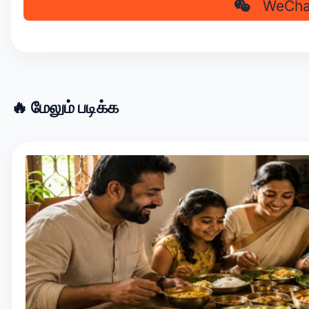
WeCha
🔥 மேலும் படிக்க