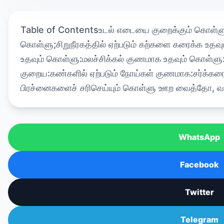
Table of Contentsஉடல் எடையை குறைக்கும் கொள்ளு:நோ
கொள்ளு;சிறுநீரகத்தில் ஏற்படும் கற்களை கரைக்க உத
உதவும் கொள்ளு:மலச்சிக்கல் குணமாக உதவும் கொள்ளு
குறைய:கண்களில் ஏற்படும் நோய்கள் குணமாக:சர்க்கர
பிரச்னைகளைச் சரிசெய்யும் கொள்ளு ஊற வைத்தோ, 
WhatsApp
Facebook
Twitter
Telegram