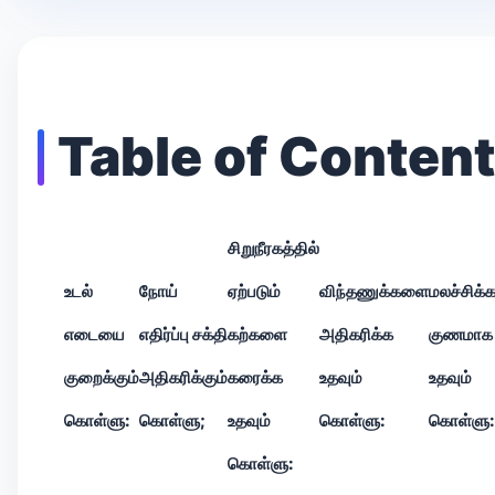
Table of Conten
சிறுநீரகத்தில்
உடல்
நோய்
ஏற்படும்
விந்தணுக்களை
மலச்சிக்க
எடையை
எதிர்ப்பு சக்தி
கற்களை
அதிகரிக்க
குணமாக
குறைக்கும்
அதிகரிக்கும்
கரைக்க
உதவும்
உதவும்
கொள்ளு:
கொள்ளு;
உதவும்
கொள்ளு:
கொள்ளு:
கொள்ளு: