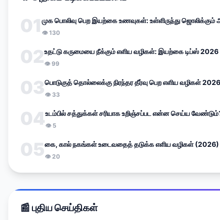
01
முக பொலிவு பெற இயற்கை உணவுகள்: உள்ளிருந்து ஜொலிக்கும்
👁 130
02
உதட்டு கருமையை நீக்கும் எளிய வழிகள்: இயற்கை டிப்ஸ் 2026
👁 99
03
பொடுகுத் தொல்லைக்கு நிரந்தர தீர்வு பெற எளிய வழிகள் 202
👁 33
04
உடம்பில் சத்துக்கள் சரியாக உறிஞ்சப்பட என்ன செய்ய வேண்டும
👁 5
05
கை, கால் நகங்கள் உடைவதைத் தடுக்க எளிய வழிகள் (2026)
👁 20
📰 புதிய செய்திகள்