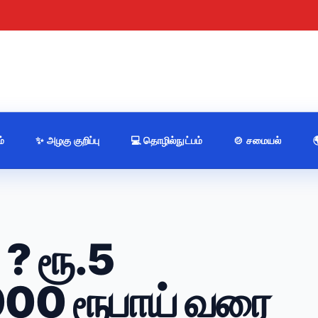
்
✨ அழகு குறிப்பு
💻 தொழில்நுட்பம்
🍲 சமையல்
? ரூ.5
000 ரூபாய் வரை