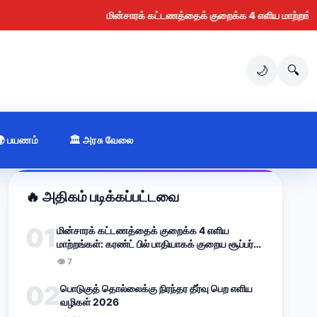
மின்சாரக் கட்டணத்தைக் குறைக்க 4 எளிய மாற்றங்கள்: கரண்ட்
🌙
🔍
🌍 பயணம்
🏛️ அரசு வேலை
🔥 அதிகம் படிக்கப்பட்டவை
01
மின்சாரக் கட்டணத்தைக் குறைக்க 4 எளிய
மாற்றங்கள்: கரண்ட் பில் பாதியாகக் குறைய சூப்பர்
வழிகாட்டி (2026)
👁 7
02
பொடுகுத் தொல்லைக்கு நிரந்தர தீர்வு பெற எளிய
வழிகள் 2026