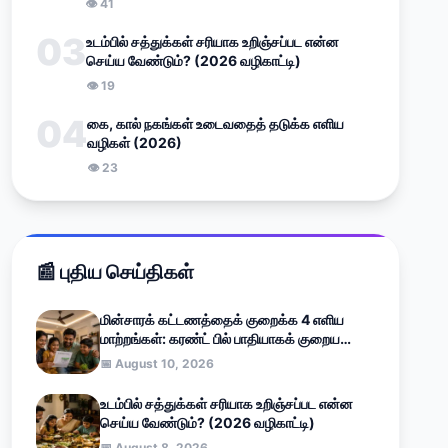
👁 41
03
உடம்பில் சத்துக்கள் சரியாக உறிஞ்சப்பட என்ன
செய்ய வேண்டும்? (2026 வழிகாட்டி)
👁 19
04
கை, கால் நகங்கள் உடைவதைத் தடுக்க எளிய
வழிகள் (2026)
👁 23
📰 புதிய செய்திகள்
மின்சாரக் கட்டணத்தைக் குறைக்க 4 எளிய
மாற்றங்கள்: கரண்ட் பில் பாதியாகக் குறைய
சூப்பர் வழிகாட்டி (2026)
📅 August 10, 2026
உடம்பில் சத்துக்கள் சரியாக உறிஞ்சப்பட என்ன
செய்ய வேண்டும்? (2026 வழிகாட்டி)
📅 August 8, 2026