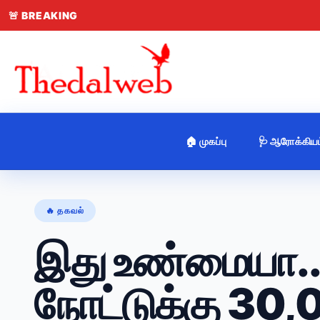
🚨
BREAKING
🏠 முகப்பு
🩺 ஆரோக்கியம
🔥 தகவல்
இது உண்மையா.. 
நோட்டுக்கு 30,